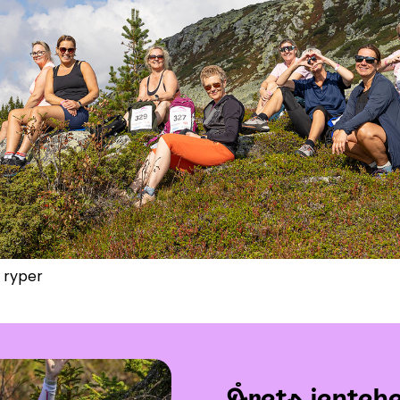
ser
:
0
/
41
Åpne løyper
:
0
/
70
Vær- og føredata er levert av
fnugg
,
Yr, Meteorologisk institutt og NRK
d ryper
Årets jenteh