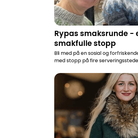
Rypas smaksrunde - 
smakfulle stopp
Bli med på en sosial og forfriskend
med stopp på fire serveringssteder i
Rypenes moteshow