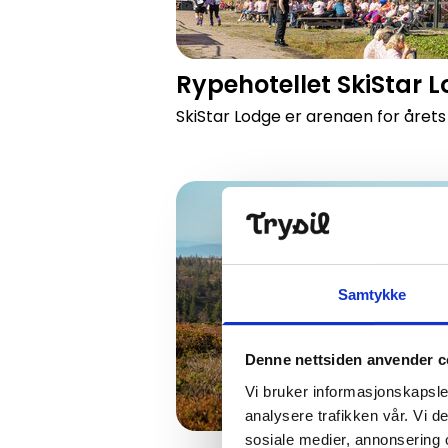
Rypehotellet SkiStar 
SkiStar Lodge er arenaen for årets
Trysilrypa - 6, 10 eller 13 km
Samtykke
Denne nettsiden anvender c
Vi bruker informasjonskapsler
analysere trafikken vår. Vi 
sosiale medier, annonsering 