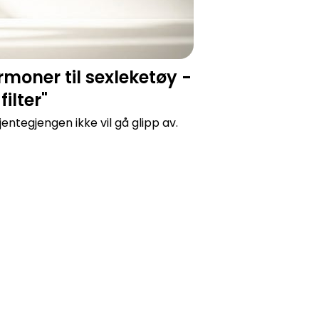
moner til sexleketøy -
ilter"
entegjengen ikke vil gå glipp av.