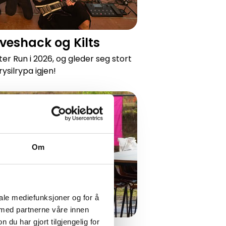
veshack og Kilts
er Run i 2026, og gleder seg stort
ysilrypa igjen!
 til
Om
iale mediefunksjoner og for å
 med partnerne våre innen
u har gjort tilgjengelig for