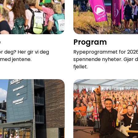
e
Program
r deg? Her gir vi deg
Rypeprogrammet for 2026 
 med jentene.
spennende nyheter. Gjør de
fjellet.
After Run med Loveshack o