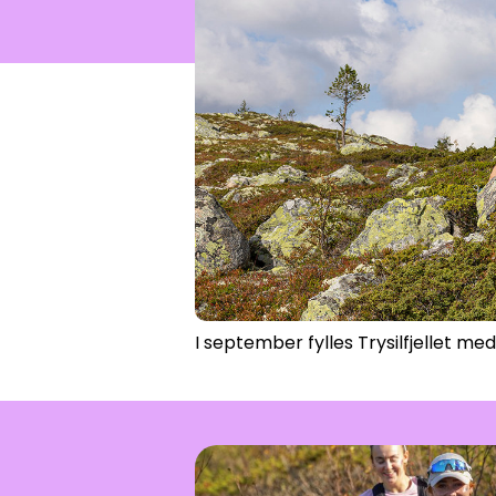
Åpne hei
I september fylles Trysilfjellet me
Årets jentehelg