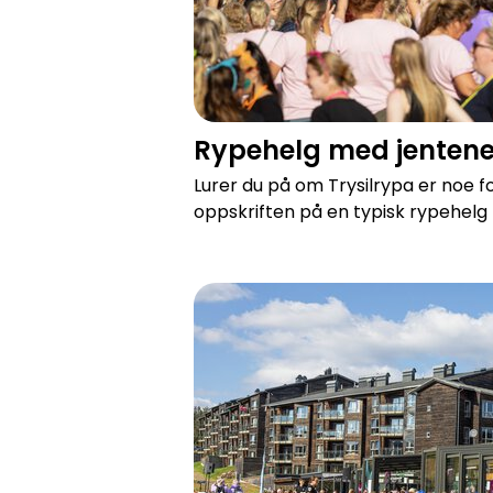
Rypehelg med jenten
Lurer du på om Trysilrypa er noe fo
oppskriften på en typisk rypehelg
Rypehotellet SkiStar Lodge