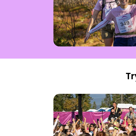
Tr
Rypehelg med jentene