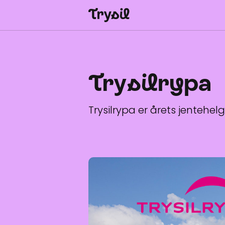
Aktiviteter
Overnatting
Trysilrypa
Handel
Spisesteder
Trysilrypa er årets jentehelg 
Service
Kalender