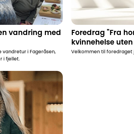
en vandring med
Foredrag "Fra hor
kvinnehelse uten f
e vandretur i Fageråsen,
Velkommen til foredraget j
 fjellet.