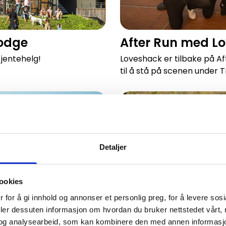
Lodge
After Run med Lo
 jentehelg!
Loveshack er tilbake på Aft
til å stå på scenen under Tr
Maten som hører jentehelga
Detaljer
ookies
 for å gi innhold og annonser et personlig preg, for å levere sos
deler dessuten informasjon om hvordan du bruker nettstedet vårt,
og analysearbeid, som kan kombinere den med annen informasjon d