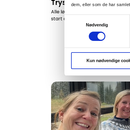
Trysilrypa - 6, 10 eller
dem, eller som de har samlet
Alle løypene på Trysilrypa går i fl
start og mål ved SkiStar Lodge i F
Samtykkevalg
Nødvendig
Kun nødvendige cook
Rypas smaksrunde - en vandring 