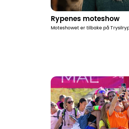
Rypenes moteshow
Moteshowet er tilbake på Trysilry
Praktisk informasjon om Trysilrypa