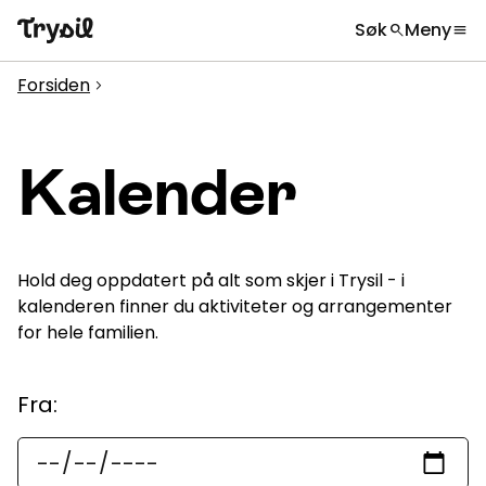
Søk
Meny
search
menu
Hva leter du etter?
globe
Velg språk
chevron_right
Forsiden
chevron_right
Aktiviteter
search
Overnatting
Kalender
Handel
Spisesteder
Hold deg oppdatert på alt som skjer i Trysil - i
Service
kalenderen finner du aktiviteter og arrangementer
for hele familien.
Kalender
Datoer
Inspirasjon
Fra
:
chevron_right
Nyttig informasjon
chevron_right