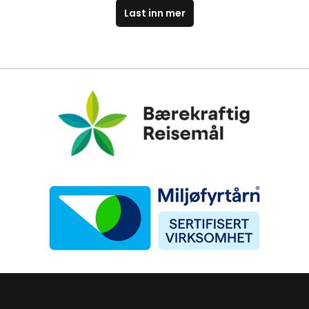
Last inn mer
Bærekraftig Reisemål
Miljøfyrtårn