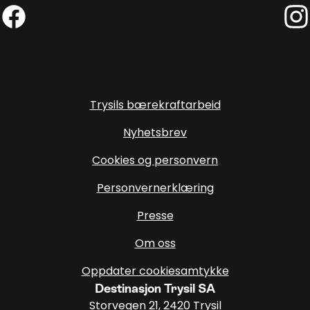
Facebook (Ekstern lenke)
Inst
Trysils bærekraftarbeid
Nyhetsbrev
Cookies og personvern
Personvernerklæring
Presse
Om oss
Oppdater cookiesamtykke
Destinasjon Trysil SA
Storvegen 21, 2420 Trysil