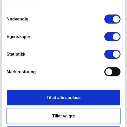
tjenestene deres.
Samtykkevalg
Nødvendig
Egenskaper
Familierafting
18.06.2026 - 15.08.2026
Statistikk
Intro to Bike Park
Markedsføring
Tillat alle cookies
Tillat valgte
Intro to Bike Park