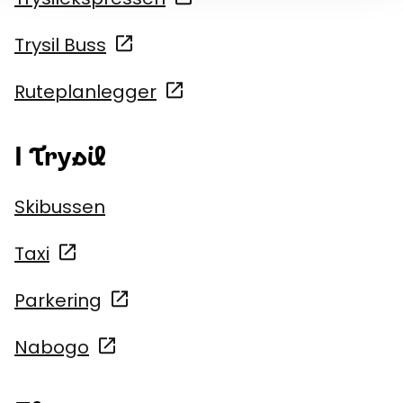
Trysil Buss
Ruteplanlegger
I Trysil
Skibussen
Taxi
Parkering
Nabogo