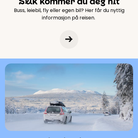
Slik kommer du deg hit
Buss, leiebil, fly eller egen bil? Her får du nyttig
informasjon på reisen.
Parkering i skisenteret