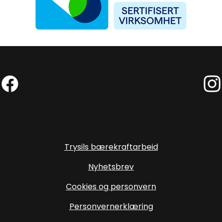
Facebook (Ekstern lenke)
Inst
Trysils bærekraftarbeid
Nyhetsbrev
Cookies og personvern
Personvernerklæring