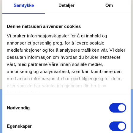
Samtykke
Detaljer
Om
←
→
Denne nettsiden anvender cookies
Vi bruker informasjonskapsler for å gi innhold og
annonser et personlig preg, for å levere sosiale
mediefunksjoner og for å analysere trafikken vår. Vi deler
Skibussen i Trysil
dessuten informasjon om hvordan du bruker nettstedet
vårt, med partnerne våre innen sosiale medier,
annonsering og analysearbeid, som kan kombinere den
Skibussen i Trysil
Connect Bus Norge
Nabogo
Trysil Buss
Boreal Turbuss
Trysilekspressen
med annen informasjon du har gjort tilgjengelig for dem,
eller som de har samlet inn gjennom din bruk av
Lade elbil
tjenestene deres.
Samtykkevalg
Nødvendig
Egenskaper