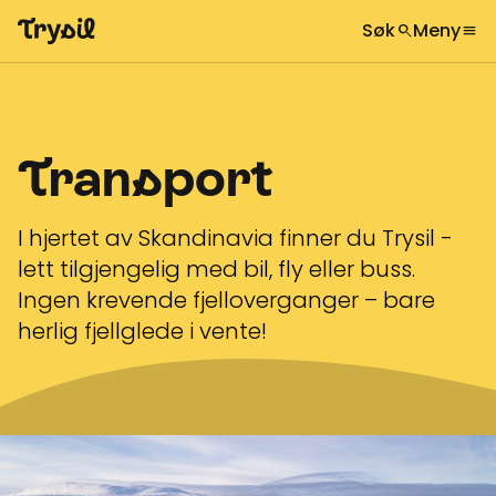
Søk
Meny
search
menu
Hva leter du etter?
globe
Velg språk
chevron_right
Aktiviteter
search
Transport
Overnatting
Handel
I hjertet av Skandinavia finner du Trysil -
Spisesteder
lett tilgjengelig med bil, fly eller buss.
Ingen krevende fjelloverganger – bare
Service
herlig fjellglede i vente!
Kalender
Inspirasjon
chevron_right
Nyttig informasjon
chevron_right