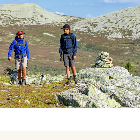
ser
:
0
/
41
Åpne løyper
:
0
/
70
Vær- og føredata er levert av
fnugg
,
Yr, Meteorologisk institutt og NRK