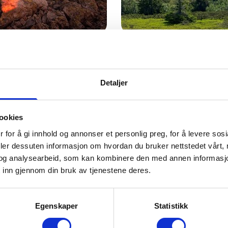
oppen av
Vandring i Fage
Trysil er en stor kommune
bratteste fjellene kan vi 
 historisk turmål sommer
Detaljer
ønsker å oppleve urørt nat
t er du også på toppen av
– et av Norges største hyt
er det flere gode vandring
ookies
og ta turen ut, da vel!
 for å gi innhold og annonser et personlig preg, for å levere sos
deler dessuten informasjon om hvordan du bruker nettstedet vårt,
og analysearbeid, som kan kombinere den med annen informasjon d
 inn gjennom din bruk av tjenestene deres.
Egenskaper
Statistikk