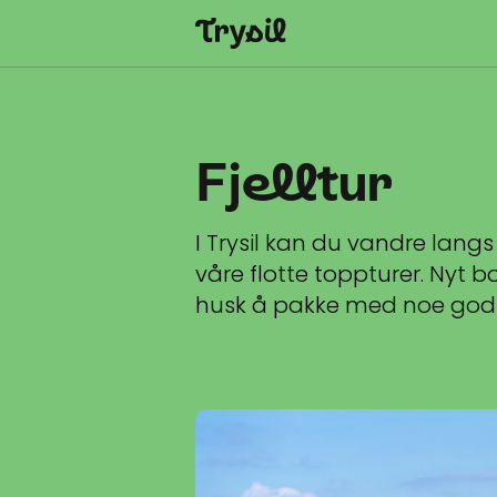
Aktiviteter
Overnatting
Fjelltur
Handel
Spisesteder
I Trysil kan du vandre langs
våre flotte toppturer. Nyt bo
Service
husk å pakke med noe godt 
Kalender