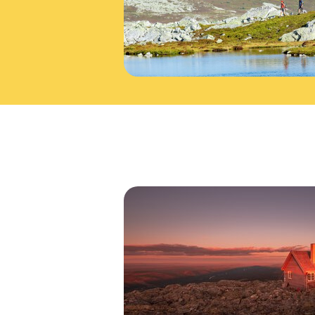
Brannvakthytta på toppen av Trysil