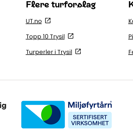
Flere turforslag
K
UT.no
K
Topp 10 Trysil
P
Turperler i Trysil
F
Miljøfyrtårn