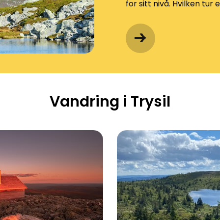
for sitt nivå. Hvilken tur 
Vandring i Trysil
fjellet
Vandring i Fageråsen