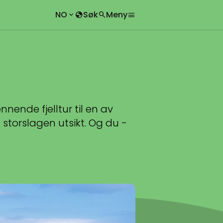
NO
Søk
Meny
keyboard_arrow_down
globe
search
menu
chevron_right
search
chevron_right
nende fjelltur til en av
d storslagen utsikt. Og du -