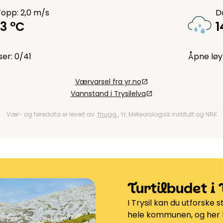
Topp: 2,0 m/s
Da
13 °C
1
er: 0/41
Åpne løy
Værvarsel fra yr.no
open_in_new
Vannstand i Trysilelva
open_in_new
Vær- og føredata er levert av
fnugg
, Yr, Meteorologisk institutt og NRK
Turtilbudet i 
I Trysil kan du utforske s
hele kommunen, og her k