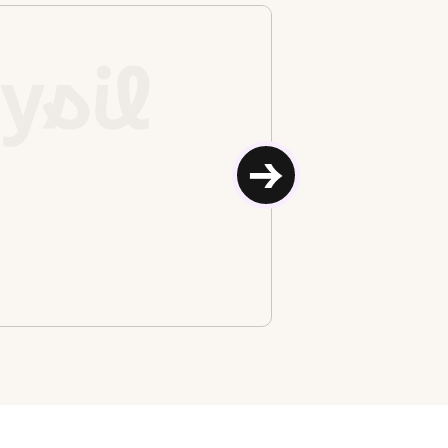
Skagsvola
→
Skagsvol