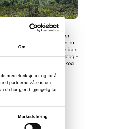
råsen
 med mange turperler! De aller
kanskje ikke lokke med, men om du
Om
ur, har vi mye å by på. I Fageråsen
tefelt med godt utbygd skianlegg –
smuligheter. Snør på deg turskoa
iale mediefunksjoner og for å
 med partnerne våre innen
u har gjort tilgjengelig for
Markedsføring