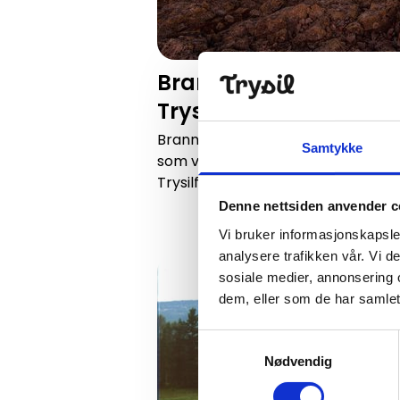
Brannvakthytta på t
Trysilfjellet
Brannvakthytta er et populært og
Samtykke
som vinter. Kommer du deg opp hi
Trysilfjellet!
Denne nettsiden anvender c
Vi bruker informasjonskapsler
analysere trafikken vår. Vi 
Kulturell vandring i Innbygda
sosiale medier, annonsering 
dem, eller som de har samlet
Samtykkevalg
Nødvendig