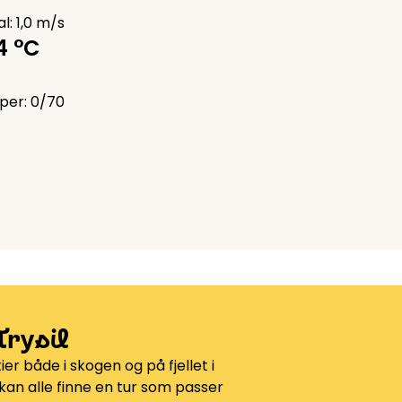
l: 1,0 m/s
4 °C
per: 0/70
Trysil
tier både i skogen og på fjellet i
an alle finne en tur som passer