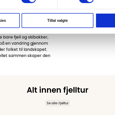
ies
Tillat valgte
Innbygda
 bare fjell og skibakker,
d på en vandring gjennom
er folket til landskapet.
jellet sammen skaper den
Alt innen fjelltur
Se alle i fjelltur