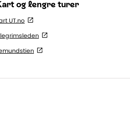
art og lengre turer
art UT.no
ilegrimsleden
emundstien