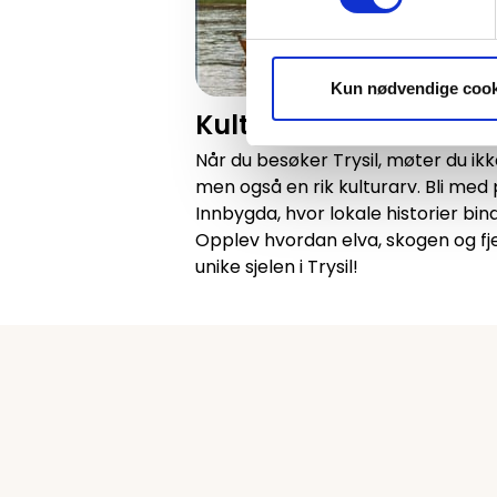
Kun nødvendige cook
Kulturell vandring i 
Når du besøker Trysil, møter du ikke
men også en rik kulturarv. Bli me
Innbygda, hvor lokale historier bind
Opplev hvordan elva, skogen og f
unike sjelen i Trysil!