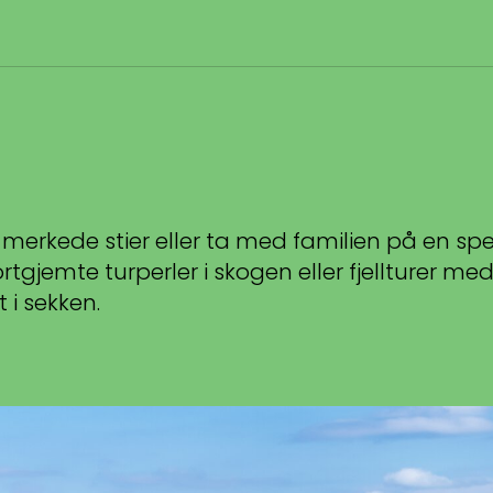
Hva leter du etter?
Inspirasjon
Nyttig informasjon
Aktuelt
 merkede stier eller ta med familien på en spen
rtgjemte turperler i skogen eller fjellturer me
i sekken.
Topp
:
2,0
m/s
Dal
:
1,0
m/s
13
°C
14
°C