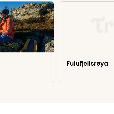
Fulufjellsrøya
Fulufjellsrøya
k og Fregn naturreservat
 i Fageråsen