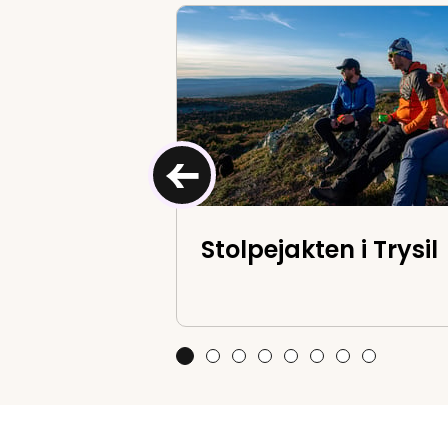
Stolpejakten i Trysil
←
Stolpejakten i Trysil
Stolpejakten i Trysil
Fulufjellsrøya
Skagsvola
Fulufjellet nasjonalpar
Jaspisbruddet
Pilegrimsleden
Dagsturhytta
Stolpejakt