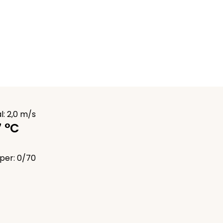
l: 2,0 m/s
7 °C
per: 0/70