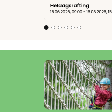
Heldagsrafting
15.06.2026, 09:00 - 16.08.2026, 15
Heldagsrafting
Ljøra - 4-timers kanotur inkl.
Ljøra - kano dagstur inkl.h
Canyoning
Familierafting
Intro to Bike Par
10 tips til familieferien