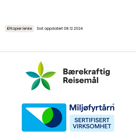
Kopier lenke
Sist oppdatert 08.12.2024
content_copy
Bærekraftig Reisemål
Miljøfyrtårn