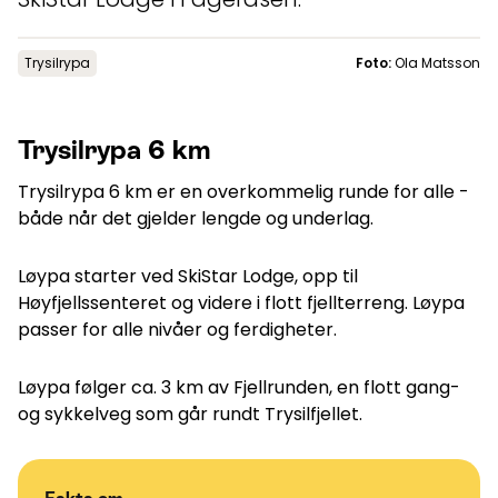
Aktuelt
Trysilrypa
Foto:
Ola Matsson
Topp
:
2,0
m/s
Dal
:
0,0
m/s
14
°C
16
°C
Trysilrypa 6 km
Trysilrypa 6 km er en overkommelig runde for alle -
Åpne heiser
:
0
/
41
Åpne løyper
:
0
/
70
både når det gjelder lengde og underlag.
Vær- og føredata er levert av
fnugg
,
Yr, Meteorologisk institutt og
NRK
Løypa starter ved SkiStar Lodge, opp til
Høyfjellssenteret og videre i flott fjellterreng. Løypa
passer for alle nivåer og ferdigheter.
Løypa følger ca. 3 km av Fjellrunden, en flott gang-
og sykkelveg som går rundt Trysilfjellet.