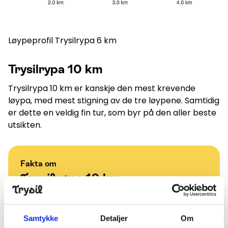
Løypeprofil Trysilrypa 6 km
Trysilrypa 10 km
Trysilrypa 10 km er kanskje den mest krevende
løypa, med mest stigning av de tre løypene. Samtidig
er dette en veldig fin tur, som byr på den aller beste
utsikten.
Fakta om
Trysilrypa 10 km
Løypa med mest stigning
Den beste utsikten
Samtykke
Detaljer
Om
2 drikkestasjoner underveis