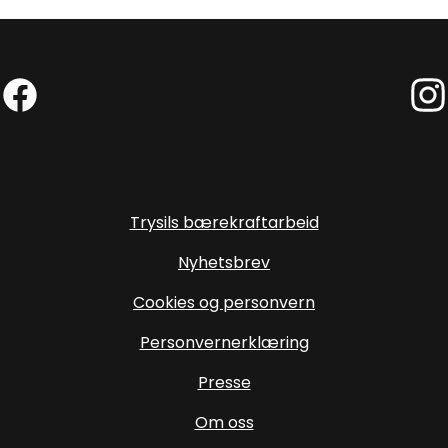
Facebook (Ekstern lenke)
Inst
Trysils bærekraftarbeid
Nyhetsbrev
Cookies og personvern
Personvernerklæring
Presse
Om oss