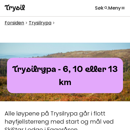
Søk
Meny
search
menu
Hva leter du etter?
globe
Velg språk
chevron_right
Forsiden
Trysilrypa
chevron_right
chevron_right
Aktiviteter
search
Overnatting
Handel
Trysilrypa - 6, 10 eller 13
Spisesteder
km
Service
Kalender
Inspirasjon
chevron_right
Alle løypene på Trysilrypa går i flott
høyfjellsterreng med start og mål ved
Nyttig informasjon
chevron_right
SkiStar Lodge i Fageråsen.