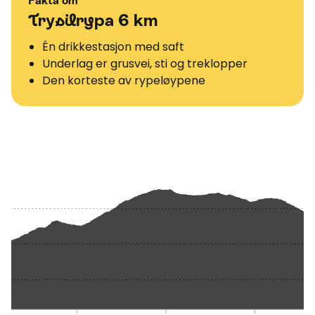
Fakta om
Trysilrypa 6 km
Én drikkestasjon med saft
Underlag er grusvei, sti og treklopper
Den korteste av rypeløypene