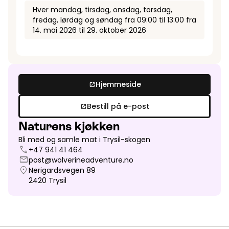
Hver
mandag, tirsdag, onsdag, torsdag,
fredag, lørdag og søndag
fra
09:00
til
13:00
fra
14. mai 2026
til
29. oktober 2026
Hjemmeside
open_in_new
Bestill på e-post
open_in_new
Naturens kjøkken
Bli med og samle mat i Trysil-skogen
call
+47 941 41 464
mail
post@wolverineadventure.no
location_on
Nerigardsvegen 89
2420
Trysil