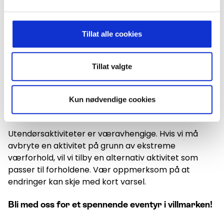
Naturopplevelser kan aldri garanteres. Selv om vi
anbefaler bestemte tider for turen, kan vi ikke
garantere at du vil oppleve det du håper på, som
Tillat alle cookies
nordlys eller dyreliv, da suksessraten avhenger av
naturen.
Tillat valgte
Vi ber om forståelse for eventuelle endringer fra
turplanen. Hvis vi ikke kan tilby en viss tjeneste på
grunn av uforutsette situasjoner, vil du få tilbud om
Kun nødvendige cookies
en lignende tjeneste.
Utendørsaktiviteter er væravhengige. Hvis vi må
avbryte en aktivitet på grunn av ekstreme
værforhold, vil vi tilby en alternativ aktivitet som
passer til forholdene. Vær oppmerksom på at
endringer kan skje med kort varsel.
Bli med oss for et spennende eventyr i villmarken!