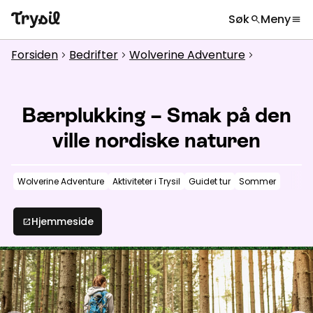
Søk
Meny
search
menu
Hva leter du etter?
globe
Velg språk
chevron_right
Forsiden
Bedrifter
Wolverine Adventure
chevron_right
chevron_right
chevron_right
Aktiviteter
search
Overnatting
Bærplukking – Smak på den
Handel
ville nordiske naturen
Spisesteder
Wolverine Adventure
Aktiviteter i Trysil
Guidet tur
Sommer
Service
Hjemmeside
open_in_new
Kalender
Inspirasjon
chevron_right
Nyttig informasjon
chevron_right