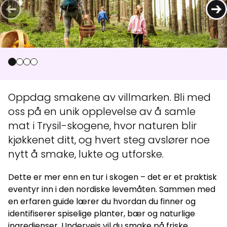
←
→
Aktuelt
Topp
:
6,0
m/s
Dal
:
3,0
m/s
11
°C
13
°C
0
1
2
3
Åpne heiser
:
0
/
41
Åpne løyper
:
0
/
70
Oppdag smakene av villmarken. Bli med
oss på en unik opplevelse av å samle
Vær- og føredata er levert av
fnugg
,
Yr, Meteorologisk institutt og
NRK
mat i Trysil-skogene, hvor naturen blir
kjøkkenet ditt, og hvert steg avslører noe
nytt å smake, lukte og utforske.
Dette er mer enn en tur i skogen – det er et praktisk
eventyr inn i den nordiske levemåten. Sammen med
en erfaren guide lærer du hvordan du finner og
identifiserer spiselige planter, bær og naturlige
ingredienser. Underveis vil du smake på friske