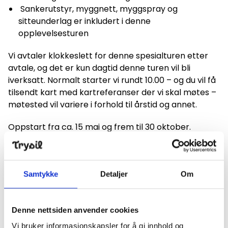
Sankerutstyr, myggnett, myggspray og
sitteunderlag er inkludert i denne
opplevelsesturen
Vi avtaler klokkeslett for denne spesialturen etter
avtale, og det er kun dagtid denne turen vil bli
iverksatt. Normalt starter vi rundt 10.00 – og du vil få
tilsendt kart med kartreferanser der vi skal møtes –
møtested vil variere i forhold til årstid og annet.
Oppstart fra ca. 15 mai og frem til 30 oktober.
Anbefalt bekledning
Samtykke
Detaljer
Om
Fritidsklær og sko som tåler myr og vann
Hvorfor velge denne opplevelsen?
Denne nettsiden anvender cookies
En ekte smak av nordisk natur
Vi bruker informasjonskapsler for å gi innhold og