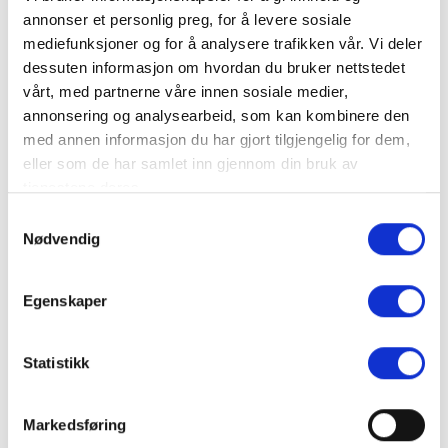
Familievennlig og enkelt å bli med på
annonser et personlig preg, for å levere sosiale
Lær praktiske ferdigheter du kan bruke hvor som
mediefunksjoner og for å analysere trafikken vår. Vi deler
helst
dessuten informasjon om hvordan du bruker nettstedet
Veiledet av lokalbefolkningen med lidenskap og
vårt, med partnerne våre innen sosiale medier,
kunnskap
annonsering og analysearbeid, som kan kombinere den
En unik og minneverdig utendørsopplevelse
med annen informasjon du har gjort tilgjengelig for dem,
eller som de har samlet inn gjennom din bruk av
tjenestene deres.
Bli inspirert - last ned her
Samtykkevalg
Last ned den gratis flipboken «Gathering
Nødvendig
→
Experiences» og start reisen din
Egenskaper
Bli inspirert - last ned her
Statistikk
Viktig å merke seg
Markedsføring