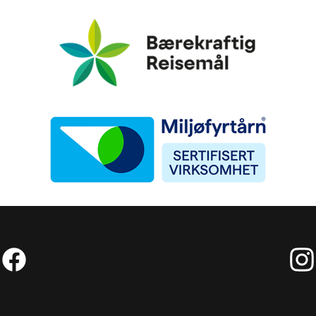
Bærekraftig Reisemål
Miljøfyrtårn
Facebook (Ekstern lenke)
Inst