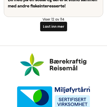
med andre fiskeinteresserte!
Viser
12
av
114
Last inn mer
Bærekraftig Reisemål
Miljøfyrtårn