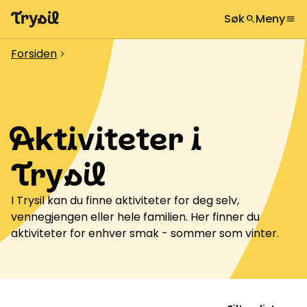
Søk
Meny
search
menu
Hva leter du etter?
globe
Velg språk
chevron_right
Forsiden
chevron_right
Aktiviteter
search
Overnatting
Aktiviteter i
Handel
Spisesteder
Trysil
Service
I Trysil kan du finne aktiviteter for deg selv,
vennegjengen eller hele familien. Her finner du
Kalender
aktiviteter for enhver smak - sommer som vinter.
Inspirasjon
chevron_right
Nyttig informasjon
chevron_right