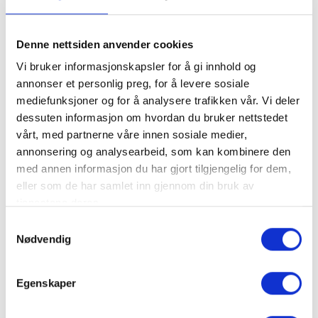
Denne nettsiden anvender cookies
Vi bruker informasjonskapsler for å gi innhold og
annonser et personlig preg, for å levere sosiale
mediefunksjoner og for å analysere trafikken vår. Vi deler
dessuten informasjon om hvordan du bruker nettstedet
vårt, med partnerne våre innen sosiale medier,
annonsering og analysearbeid, som kan kombinere den
med annen informasjon du har gjort tilgjengelig for dem,
eller som de har samlet inn gjennom din bruk av
Guidede turer hos Villa Fregn
tjenestene deres.
Samtykkevalg
Nødvendig
Egenskaper