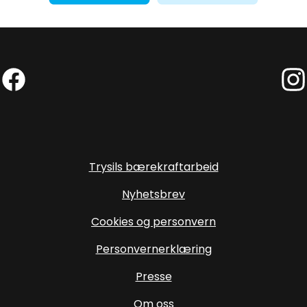
Facebook (Ekstern lenke)
Inst
Trysils bærekraftarbeid
Nyhetsbrev
Cookies og personvern
Personvernerklæring
Presse
Om oss