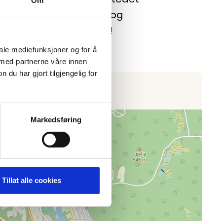
Om
l "Best value for money" og
olfhäftet. Må oppleves!
iale mediefunksjoner og for å
 med partnerne våre innen
u har gjort tilgjengelig for
Markedsføring
Tillat alle cookies