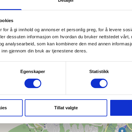
Detaljer
Leadingcourses. I 2019 ble vi kåret ti
"Favourite Golf Course" av svenske G
ookies
 for å gi innhold og annonser et personlig preg, for å levere sos
deler dessuten informasjon om hvordan du bruker nettstedet vårt,
og analysearbeid, som kan kombinere den med annen informasjon d
 inn gjennom din bruk av tjenestene deres.
Finn frem
Egenskaper
Statistikk
+
−
ies
Tillat valgte