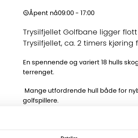
Åpent nå
09:00 - 17:00
nest_clock_farsight_analog
Trysilfjellet Golfbane ligger flot
Trysilfjellet, ca. 2 timers kjøring
En spennende og variert 18 hulls skogs
terrenget.
Mange utfordrende hull både for ny
golfspillere.
Handicapkrav, minimum gjennomført
Golfbanen ble i 2020 kåret til Norges