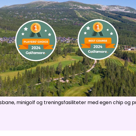
ser
:
0
/
41
Åpne løyper
:
0
/
70
Vær- og føredata er levert av
fnugg
,
Yr, Meteorologisk institutt og NRK
sbane, minigolf og treningsfasiliteter med egen chip og 