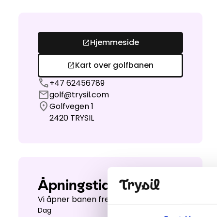
Hjemmeside
open_in_new
Kart over golfbanen
open_in_new
call
+47 62456789
mail
golf@trysil.com
location_on
Golfvegen 1
2420
TRYSIL
Åpningstider
Vi åpner banen fredag 5.juni
Dag
Åpent fra - til