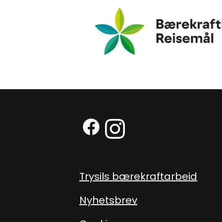
Bærekraftig Reisemål
Facebook (Ekstern lenke)
Instagram (Ekstern len
Trysils bærekraftarbeid
Nyhetsbrev