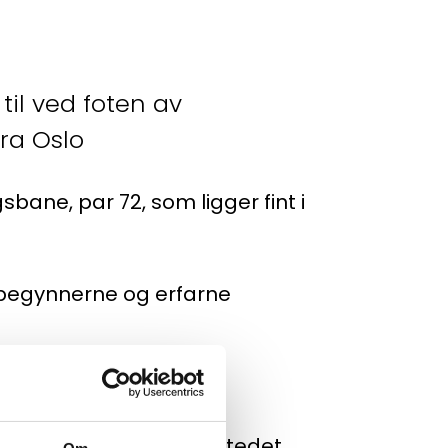
t til ved foten av
 fra Oslo
bane, par 72, som ligger fint i
begynnerne og erfarne
 VTG-kurs.
 5. beste bane av nettstedet