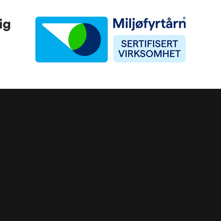
Miljøfyrtårn
ke)