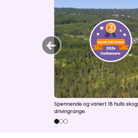
Åpne hei
←
Spennende og variert 18 hulls skog
drivingrange.
0
1
2