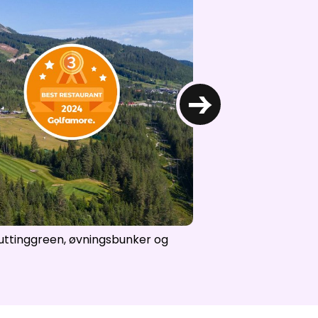
→
puttinggreen, øvningsbunker og
Trysilfjellet Golfbane 