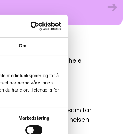
→
Om
rparken – en unik
nder hjulene! Moro for hele
og høydekrav 120 cm.
iale mediefunksjoner og for å
 med partnerne våre innen
u har gjort tilgjengelig for
elstier i Eventyrparken, som tar
deg på sykkelen og la heisen
Markedsføring