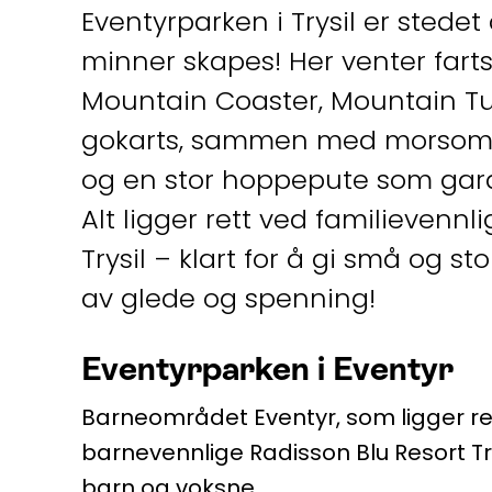
Eventyrparken i Trysil er sted
minner skapes! Her venter fart
Mountain Coaster, Mountain Tu
gokarts, sammen med morsom st
og en stor hoppepute som garan
Alt ligger rett ved familievennl
Trysil – klart for å gi små og st
av glede og spenning!
Eventyrparken i Eventyr
Barneområdet Eventyr, som ligger r
barnevennlige Radisson Blu Resort Try
barn og voksne.