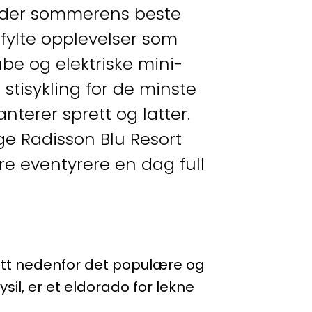
et der sommerens beste
sfylte opplevelser som
be og elektriske mini-
isykling for de minste
terer sprett og latter.
ige Radisson Blu Resort
ore eventyrere en dag full
ett nedenfor det populære og
sil, er et eldorado for lekne