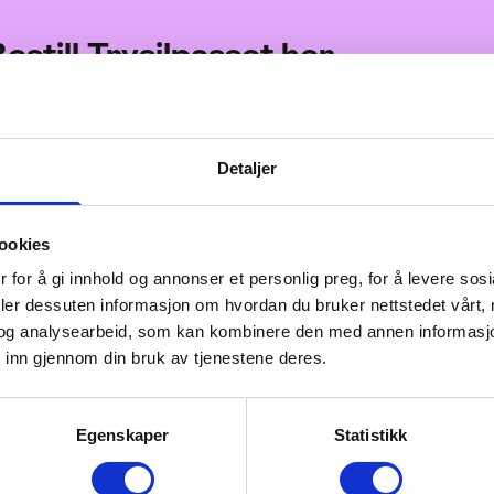
estill Trysilpasset her
Mountain drifting mini-carts
Detaljer
Prøv elektriske mini-gokarts i Eventy
kjøreopplevelse som føles som snø u
ookies
familien, med aldersgrense fra 7 år 
 for å gi innhold og annonser et personlig preg, for å levere sos
Garantert fartsfylt glede!
deler dessuten informasjon om hvordan du bruker nettstedet vårt,
og analysearbeid, som kan kombinere den med annen informasjon d
Stisykling for de minste i Eventyr
 inn gjennom din bruk av tjenestene deres.
Big Boss og Butterfly er to enkle sykk
deg med gjennom Valleskogen. Sett 
Egenskaper
Statistikk
dra deg opp til starten.