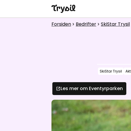
Aktiviteter
Forsiden
Bedrifter
SkiStar Trysil
chevron_right
chevron_right
che
Overnatting
Handel
Spisesteder
SkiStar Trysil
Akt
Service
Kalender
Les mer om Eventyrparken
open_in_new