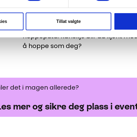
Hoppepute
ies
Tillat valgte
I Eventyrparken får du god sprett og
hoppeputa. Kanskje blir du kjent med
å hoppe som deg?
 mer og sikre deg plass i eventyrparken her
iler det i magen allerede?
Les mer og sikre deg plass i eve