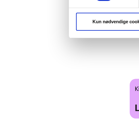
Kun nødvendige cook
Les
K