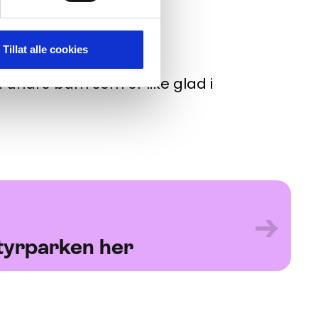
Tillat alle cookies
 mye kiling i magen på
 andre barn som er like glad i
→
ntyrparken her