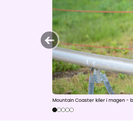
Åpne hei
←
Mountain Coaster kiler i magen - 
0
1
2
3
4