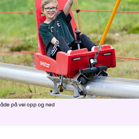
ser
:
0
/
41
Åpne løyper
:
0
/
70
Vær- og føredata er levert av
fnugg
,
Yr, Meteorologisk institutt og NRK
både på vei opp og ned