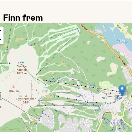
Finn frem
+
−