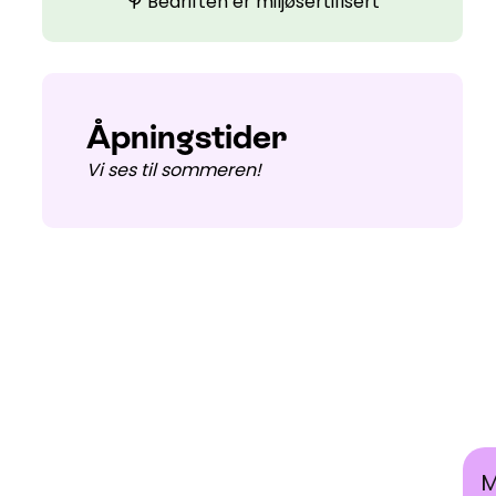
Bedriften er miljøsertifisert
psychiatry
Åpningstider
Vi ses til sommeren!
Best
M