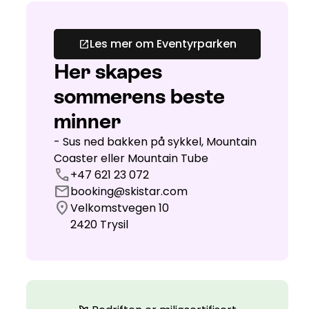
Les mer om Eventyrparken
open_in_new
Her skapes
sommerens beste
minner
- Sus ned bakken på sykkel, Mountain
Coaster eller Mountain Tube
call
+47 621 23 072
mail
booking@skistar.com
location_on
Velkomstvegen 10
2420
Trysil