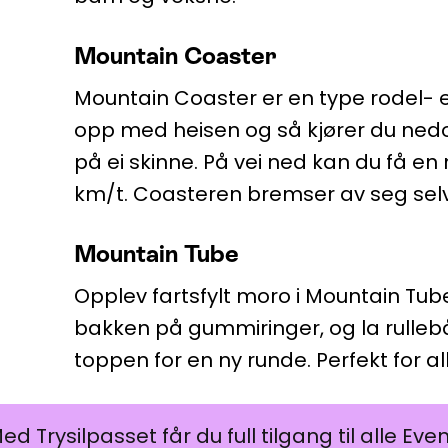
Mountain Coaster
Mountain Coaster er en type rodel- 
opp med heisen og så kjører du nedo
på ei skinne. På vei ned kan du få e
km/t. Coasteren bremser av seg selv
Mountain Tube
Opplev fartsfylt moro i Mountain Tube
bakken på gummiringer, og la rullebån
toppen for en ny runde. Perfekt for al
ill Trysilpasset her
ed Trysilpasset får du full tilgang til alle Ev