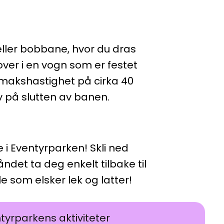
eller bobbane, hvor du dras
ver i en vogn som er festet
n makshastighet på cirka 40
 på slutten av banen.
 i Eventyrparken! Skli ned
det ta deg enkelt tilbake til
le som elsker lek og latter!
entyrparkens aktiviteter