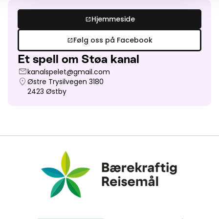
Hjemmeside
open_in_new
Følg oss på Facebook
open_in_new
Et spell om Støa kanal
mail
kanalspelet@gmail.com
location_on
Østre Trysilvegen 3180
2423
Østby
Bærekraftig Reisemål
Miljøfyrtårn