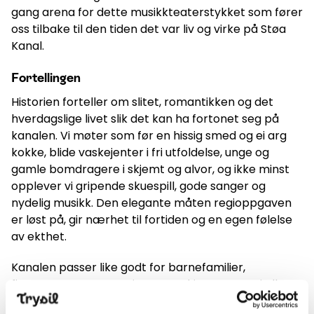
gang arena for dette musikkteaterstykket som fører
oss tilbake til den tiden det var liv og virke på Støa
Kanal.
Fortellingen
Historien forteller om slitet, romantikken og det
hverdagslige livet slik det kan ha fortonet seg på
kanalen. Vi møter som før en hissig smed og ei arg
kokke, blide vaskejenter i fri utfoldelse, unge og
gamle bomdragere i skjemt og alvor, og ikke minst
opplever vi gripende skuespill, gode sanger og
nydelig musikk. Den elegante måten regioppgaven
er løst på, gir nærhet til fortiden og en egen følelse
av ekthet.
Kanalen passer like godt for barnefamilier,
firmagrupper, vennegjenger og kjærestepar i alle
aldre. Forestillingen har noe for enhver smak: