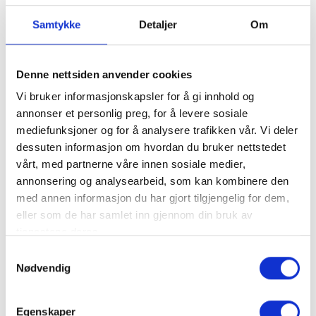
dramatikk, romantikk, historikk - og ikke minst
musikk.
Samtykke
Detaljer
Om
Velkommen til Støa Kanal i 2026!
Denne nettsiden anvender cookies
Neste arrangementer
Vi bruker informasjonskapsler for å gi innhold og
annonser et personlig preg, for å levere sosiale
Kanalen - Et spell om Støa Kanal
mediefunksjoner og for å analysere trafikken vår. Vi deler
dessuten informasjon om hvordan du bruker nettstedet
vårt, med partnerne våre innen sosiale medier,
annonsering og analysearbeid, som kan kombinere den
med annen informasjon du har gjort tilgjengelig for dem,
eller som de har samlet inn gjennom din bruk av
tjenestene deres.
Samtykkevalg
Nødvendig
Kanalen - Et spell om Støa Kanal
Egenskaper