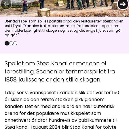
←
→
Aktuelt
Utendørsspel som spilles partallsår på den restaurerte fløterkanalen
øst i Trysil. "Kanalen fraktet stortømmeret fra Ljørdalen - spelet om
Topp
:
8,0
m/s
Dal
:
5,0
m/s
den frakter kjærlighet til skogen og livet og det evige hjulet som går
14
°C
17
°C
og går."
0
1
2
Åpne heiser
:
0
/
41
Åpne løyper
:
0
/
70
Spellet om Støa Kanal er mer enn ei
Vær- og føredata er levert av
fnugg
,
Yr, Meteorologisk institutt og
NRK
forestilling. Scenen er tømmerspillet fra
1858, kulissene er den stille skogen.
I dag ser vi vannspeilet i kanalen slik det var for 150
år siden da den første stokken gikk gjennom
kanalen. Det er med andre ord en nær autentisk
arena for det populære musikkspelet som
annethvert år drar hundrevis av publikummere til
Støa kanal. I august 2024 blir Støa Kanal for tolvte