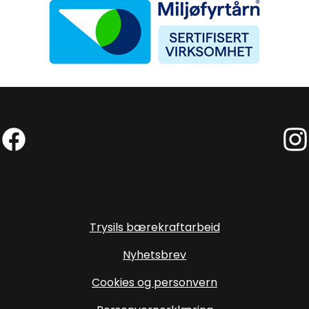
Facebook (Ekstern lenke)
Inst
Trysils bærekraftarbeid
Nyhetsbrev
Cookies og personvern