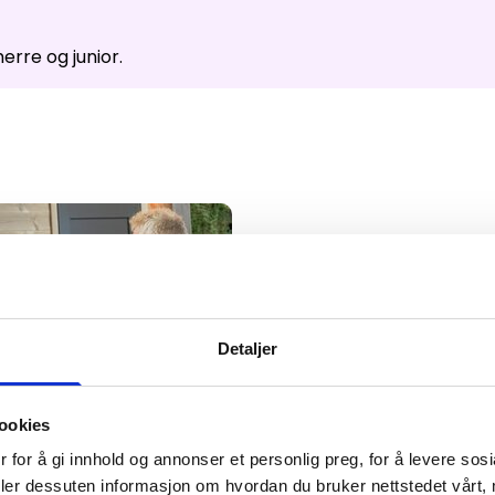
ser
:
0
/
41
Åpne løyper
:
0
/
70
rre og junior.
Vær- og føredata er levert av
fnugg
,
Yr, Meteorologisk institutt og NRK
Detaljer
ookies
 for å gi innhold og annonser et personlig preg, for å levere sos
deler dessuten informasjon om hvordan du bruker nettstedet vårt,