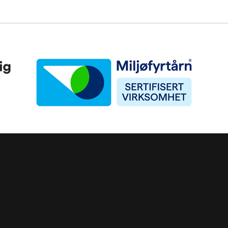
Miljøfyrtårn
ke)