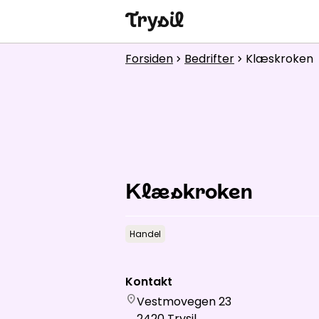
Aktiviteter
Forsiden
Bedrifter
Klæskroken
chevron_right
chevron_right
Overnatting
Handel
Spisesteder
Service
Klæskroken
Kalender
Handel
Kontakt
location_on
Vestmovegen 23
2420
Trysil