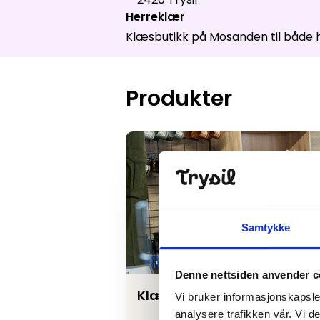
Åpne hei
Herreklær
Klæsbutikk på Mosanden til både he
Produkter
Klæskroken
Samtykke
Denne nettsiden anvender c
Klæskroken
Vi bruker informasjonskapsler
analysere trafikken vår. Vi 