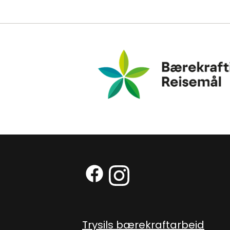
Bærekraftig Reisemål
Facebook (Ekstern lenke)
Instagram (Ekstern len
Trysils bærekraftarbeid