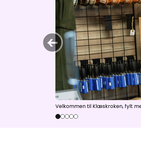
Åpne hei
←
Velkommen til Klæskroken, fylt me
0
1
2
3
4