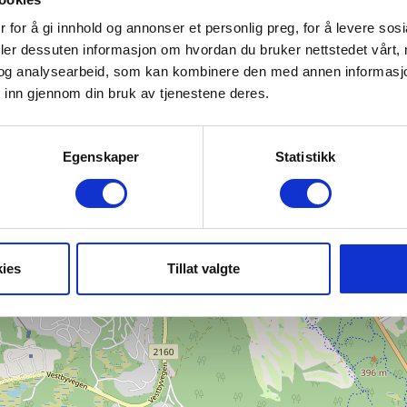
 for å gi innhold og annonser et personlig preg, for å levere sos
Finn frem
deler dessuten informasjon om hvordan du bruker nettstedet vårt,
og analysearbeid, som kan kombinere den med annen informasjon d
 inn gjennom din bruk av tjenestene deres.
+
−
Egenskaper
Statistikk
ies
Tillat valgte