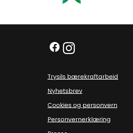
Facebook (Ekstern lenke)
Instagram (Ekstern len
Trysils bærekraftarbeid
Nyhetsbrev
Cookies og personvern
Personvernerklæring