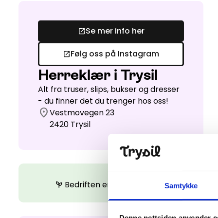
Se mer info her
open_in_new
Følg oss på Instagram
open_in_new
Herreklær i Trysil
Alt fra truser, slips, bukser og dresser
- du finner det du trenger hos oss!
location_on
Vestmovegen 23
2420
Trysil
Bedriften er miljøsertifisert
psychiatry
Samtykke
Denne nettsiden anvender c