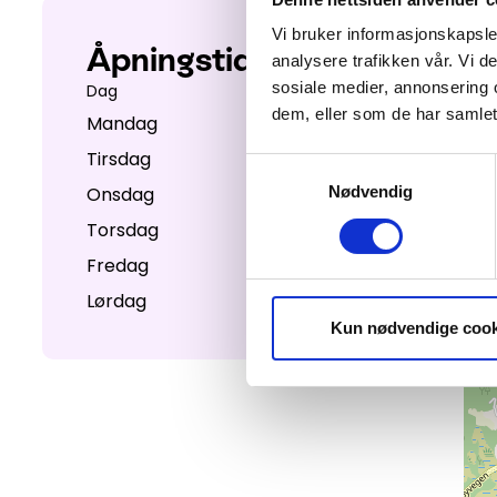
Vi bruker informasjonskapsler
Åpningstider
analysere trafikken vår. Vi 
sosiale medier, annonsering 
Dag
Åpent fra - til
dem, eller som de har samlet
Mandag
10:00 - 17:00
Tirsdag
10:00 - 17:00
Samtykkevalg
Onsdag
10:00 - 17:00
Nødvendig
Torsdag
10:00 - 17:00
Fredag
10:00 - 17:00
Lørdag
10:00 - 16:00
Kun nødvendige cook