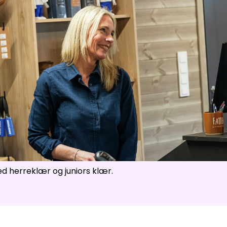
ser
:
0
/
41
Åpne løyper
:
0
/
70
Vær- og føredata er levert av
fnugg
,
Yr, Meteorologisk institutt og NRK
d herreklær og juniors klær.