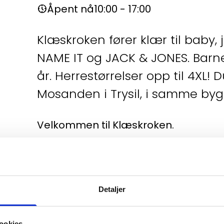
Åpent nå
10:00 - 17:00
nest_clock_farsight_analog
Klæskroken fører klær til baby, 
NAME IT og JACK & JONES. Barnest
år. Herrestørrelser opp til 4XL! 
Mosanden i Trysil, i samme byg
Velkommen til Klæskroken.
Detaljer
ookies