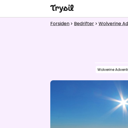
Aktiviteter
Forsiden
Bedrifter
Wolverine A
chevron_right
chevron_right
Overnatting
Handel
Spisesteder
Wolverine Advent
Service
Kalender