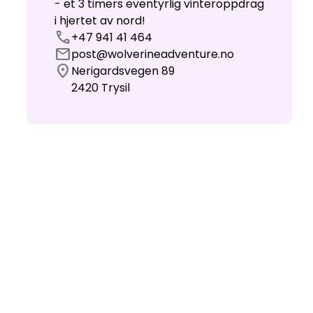
- et 3 timers eventyrlig vinteroppdrag
i hjertet av nord!
call
+47 941 41 464
mail
post@wolverineadventure.no
location_on
Nerigardsvegen 89
2420
Trysil