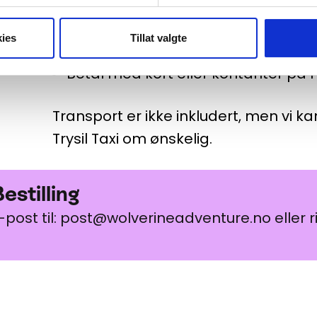
Voksen NOK 600
ies
Tillat valgte
Barn Nok 400
Betal med kort eller kontanter på
Transport er ikke inkludert, men vi 
Trysil Taxi om ønskelig.
illing
estilling
-post til: post@wolverineadventure.no eller r