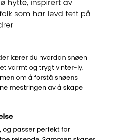
 hytte, inspirert av
 folk som har levd tett på
drer
ider lærer du hvordan snøen
et varmt og trygt vinter-ly.
 men om å forstå snøens
ne mestringen av å skape
else
, og passer perfekt for
ystne reisende. Sammen skaper