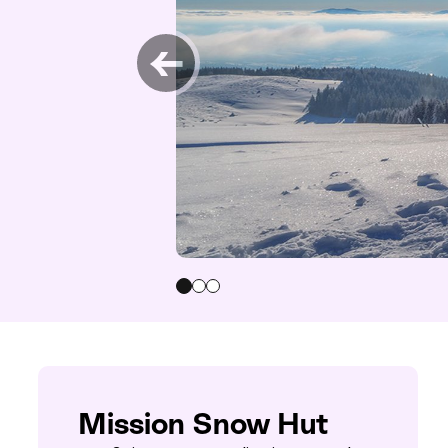
Åpne hei
←
0
1
2
Mission Snow Hut