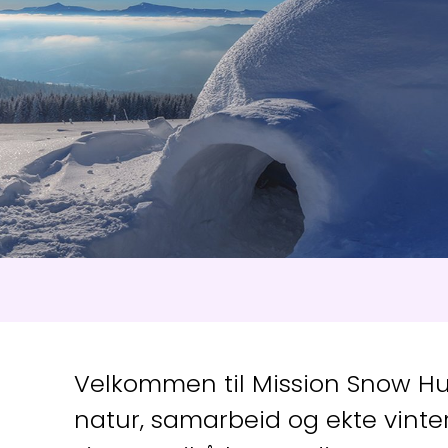
ser
:
0
/
41
Åpne løyper
:
0
/
70
Vær- og føredata er levert av
fnugg
,
Yr, Meteorologisk institutt og NRK
Velkommen til Mission Snow Hu
natur, samarbeid og ekte vinte