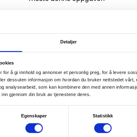
Fakta om
Mission Snow Hut
Detaljer
Vi avtaler klokkeslett for denne spesialturen 
denne turen vil bli iverksatt. Anbefalt bekled
ookies
Gode og varme vinterklær
 for å gi innhold og annonser et personlig preg, for å levere sos
deler dessuten informasjon om hvordan du bruker nettstedet vårt,
Varme vintersko
og analysearbeid, som kan kombinere den med annen informasjon d
Lue og votter
 inn gjennom din bruk av tjenestene deres.
Egenskaper
Statistikk
Pris