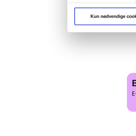
Kun nødvendige cook
Best
B
E