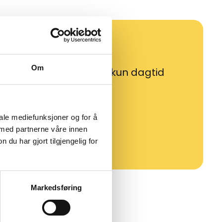
Om
etter avtale, og det er kun dagtid
ning:
iale mediefunksjoner og for å
 med partnerne våre innen
u har gjort tilgjengelig for
Markedsføring