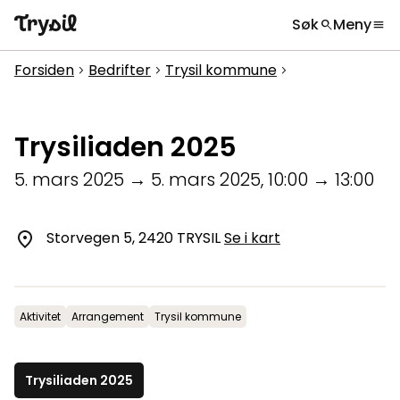
Søk
Meny
search
menu
Hva leter du etter?
globe
Velg språk
chevron_right
Forsiden
Bedrifter
Trysil kommune
chevron_right
chevron_right
chevron_right
Aktiviteter
search
Overnatting
Trysiliaden 2025
Handel
5. mars 2025
→
5. mars 2025
,
10:00
→
13:00
Spisesteder
Storvegen 5, 2420 TRYSIL
Se i kart
Service
Kalender
Aktivitet
Arrangement
Trysil kommune
Inspirasjon
chevron_right
Nyttig informasjon
chevron_right
Trysiliaden 2025