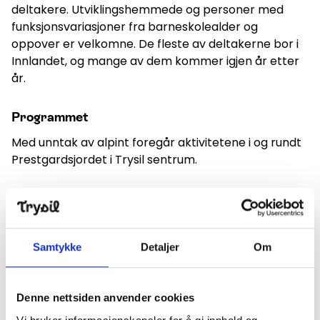
deltakere. Utviklingshemmede og personer med
funksjonsvariasjoner fra barneskolealder og
oppover er velkomne. De fleste av deltakerne bor i
Innlandet, og mange av dem kommer igjen år etter
år.
Programmet
Med unntak av alpint foregår aktivitetene i og rundt
Prestgardsjordet i Trysil sentrum.
Banketten er i Trysilhallen, og i 2025 er det selveste
Rune Rudberg som spiller opp til dans.
Samtykke
Detaljer
Om
Kl. 11: Kommunevis oppmarsj gjennom Trysil sentrum
til Prestgardsjordet med påfølgende
åpningsseremoni
Denne nettsiden anvender cookies
Kl. 12: Aktivitetene starter.