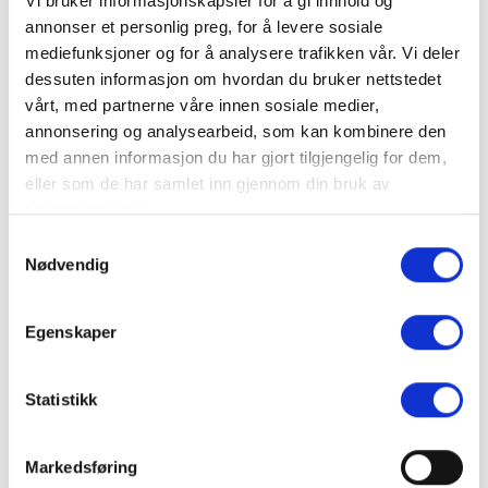
Vi bruker informasjonskapsler for å gi innhold og
Deltakerne kan velge en eller flere av disse
annonser et personlig preg, for å levere sosiale
aktivitetene:
mediefunksjoner og for å analysere trafikken vår. Vi deler
dessuten informasjon om hvordan du bruker nettstedet
vårt, med partnerne våre innen sosiale medier,
Aktivitetsløype - De som velger aktivitetsløype,
annonsering og analysearbeid, som kan kombinere den
får også tilbud om trugeløype, som det er frivillig å
med annen informasjon du har gjort tilgjengelig for dem,
delta på.
eller som de har samlet inn gjennom din bruk av
Alpint
tjenestene deres.
Hesteskyss
Hundesledekjøring
Samtykkevalg
Nødvendig
Langrenn trimklasse
Langrenn konkurranseklasse
Langrenn racerklasse
Egenskaper
Alle deltakere har startnummer, og det blir saft og
boller etter målgang.
Statistikk
Under hele arrangementet på Prestgardsjordet har
Markedsføring
voksenopplæringa kiosksalg inne i Morensalen og