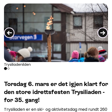
Aktuelt
Topp
:
7,0
m/s
Dal
:
5,0
m/s
←
→
15
°C
18
°C
Åpne heiser
:
0
/
41
Åpne løyper
:
0
/
70
Vær- og føredata er levert av
fnugg
,
Yr, Meteorologisk institutt og
NRK
Trysiliadenilden
Torsdag 6. mars er det igjen klart for
den store idrettsfesten Trysiliaden -
for 35. gang!
Trysiliaden er en ski- og aktivitetsdag med rundt 260