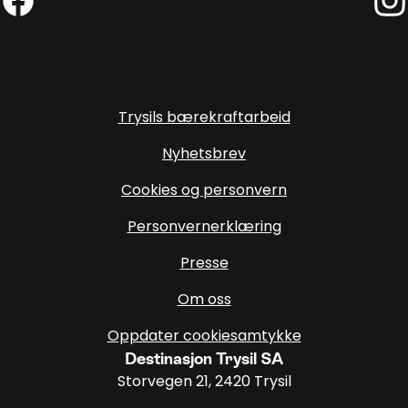
Facebook (Ekstern lenke)
Inst
Trysils bærekraftarbeid
Nyhetsbrev
Cookies og personvern
Personvernerklæring
Presse
Om oss
Oppdater cookiesamtykke
Destinasjon Trysil SA
Storvegen 21, 2420 Trysil