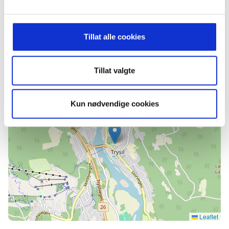
ute ved biblioteket. De selger pølser, brus, kaker,
kaffe og te.
Tillat alle cookies
Finn frem
Tillat valgte
+
−
Kun nødvendige cookies
Leaflet