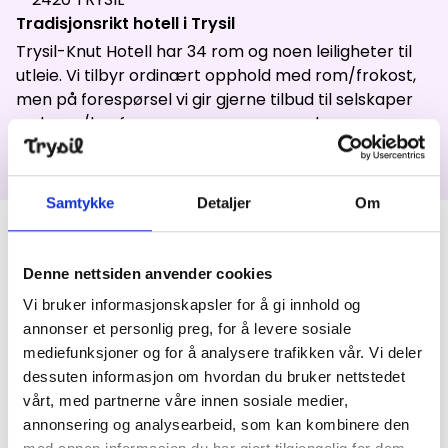
Aktuelt
Tradisjonsrikt hotell i Trysil
Trysil-Knut Hotell har 34 rom og noen leiligheter til
utleie. Vi tilbyr ordinært opphold med rom/frokost,
men på forespørsel vi gir gjerne tilbud til selskaper
Topp
:
6,0
m/s
Dal
:
3,0
m/s
og kurs-/konferansegrupper som ønsker
11
°C
13
°C
helpensjon. Leilighetene leies ut på
selvhusholdsbasis.
Åpne heiser
:
0
/
41
Åpne løyper
:
0
/
70
Samtykke
Detaljer
Om
Vær- og føredata er levert av
fnugg
,
Yr, Meteorologisk institutt og
NRK
Produkter
Denne nettsiden anvender cookies
Vi bruker informasjonskapsler for å gi innhold og
Trysil-Knut Hotell
annonser et personlig preg, for å levere sosiale
mediefunksjoner og for å analysere trafikken vår. Vi deler
dessuten informasjon om hvordan du bruker nettstedet
vårt, med partnerne våre innen sosiale medier,
annonsering og analysearbeid, som kan kombinere den