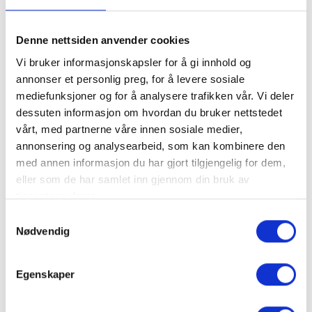
Ølsmaking
Denne nettsiden anvender cookies
Vi bruker informasjonskapsler for å gi innhold og
annonser et personlig preg, for å levere sosiale
mediefunksjoner og for å analysere trafikken vår. Vi deler
dessuten informasjon om hvordan du bruker nettstedet
vårt, med partnerne våre innen sosiale medier,
Ølsmaking
annonsering og analysearbeid, som kan kombinere den
med annen informasjon du har gjort tilgjengelig for dem,
eller som de har samlet inn gjennom din bruk av
tjenestene deres.
Samtykkevalg
Trysil bryggeriutsalg
Nødvendig
Egenskaper