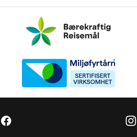
Bærekraftig Reisemål
Miljøfyrtårn
Facebook (Ekstern lenke)
Inst