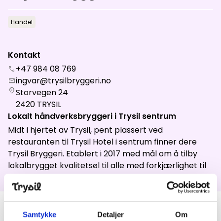
Aktuelt
Handel
Topp
:
7,0
m/s
Dal
:
4,0
m/s
Kontakt
15
°C
19
°C
+47 984 08 769
call
ingvar@trysilbryggeri.no
mail
Åpne heiser
:
0
/
41
Åpne løyper
:
0
/
70
location_on
Storvegen 24
2420
TRYSIL
Vær- og føredata er levert av
fnugg
,
Yr, Meteorologisk institutt og
Lokalt håndverksbryggeri i Trysil sentrum
NRK
Midt i hjertet av Trysil, pent plassert ved
restauranten til Trysil Hotel i sentrum finner dere
Trysil Bryggeri. Etablert i 2017 med mål om å tilby
lokalbrygget kvalitetsøl til alle med forkjærlighet til
Trysil.
Produkter
Samtykke
Detaljer
Om