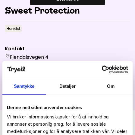
Aktuelt
Sweet Protection
Handel
Topp
:
2,0
m/s
Dal
:
0,0
m/s
14
°C
16
°C
Kontakt
Åpne heiser
:
0
/
41
Åpne løyper
:
0
/
70
location_on
Flendalsvegen 4
2420
TRYSIL
Vær- og føredata er levert av
fnugg
,
Yr, Meteorologisk institutt og
NRK
Sterkere. Lettere. Bedre.
Med fjellet, elva og skogen som lekeplass har
Samtykke
Detaljer
Om
gründerne i Sweet Protection utviklet unike
produkter for den aktive og kvalitetsbevisste
forbruker.
Denne nettsiden anvender cookies
Vi bruker informasjonskapsler for å gi innhold og
Produkter
annonser et personlig preg, for å levere sosiale
mediefunksjoner og for å analysere trafikken vår. Vi deler