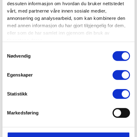
dessuten informasjon om hvordan du bruker nettstedet
Sweet Protection
vårt, med partnerne våre innen sosiale medier,
annonsering og analysearbeid, som kan kombinere den
med annen informasjon du har gjort tilgjengelig for dem,
eller som de har samlet inn gjennom din bruk av
tjenestene deres.
Samtykkevalg
Nødvendig
Sweet Protection
Egenskaper
Statistikk
Markedsføring