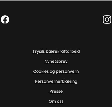
Facebook (Ekstern lenke)
Inst
Trysils bærekraftarbeid
Nyhetsbrev
Cookies og personvern
Personvernerklæring
Presse
Om oss
Oppdater cookiesamtykke