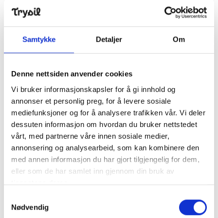
Vi har akebrett som du kan låne hvis du vil ake litt i
akebakken vår!
Samtykke
Detaljer
Om
Denne nettsiden anvender cookies
Finn frem
Vi bruker informasjonskapsler for å gi innhold og
annonser et personlig preg, for å levere sosiale
+
mediefunksjoner og for å analysere trafikken vår. Vi deler
−
dessuten informasjon om hvordan du bruker nettstedet
vårt, med partnerne våre innen sosiale medier,
annonsering og analysearbeid, som kan kombinere den
med annen informasjon du har gjort tilgjengelig for dem,
eller som de har samlet inn gjennom din bruk av
tjenestene deres.
Samtykkevalg
Nødvendig