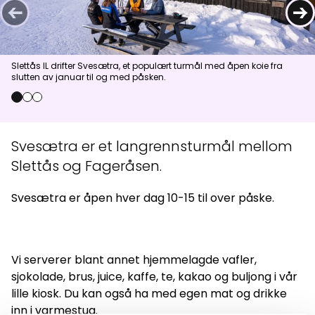
←
→
Aktuelt
Slettås IL drifter Svesætra, et populært turmål med åpen koie fra
Topp
:
7,0
m/s
Dal
:
4,0
m/s
slutten av januar til og med påsken.
15
°C
19
°C
0
1
2
Åpne heiser
:
0
/
41
Åpne løyper
:
0
/
70
Svesætra er et langrennsturmål mellom
Vær- og føredata er levert av
fnugg
,
Yr, Meteorologisk institutt og
Slettås og Fageråsen.
NRK
Svesætra er åpen hver dag 10-15 til over påske.
Vi serverer blant annet hjemmelagde vafler,
sjokolade, brus, juice, kaffe, te, kakao og buljong i vår
lille kiosk. Du kan også ha med egen mat og drikke
inn i varmestua.