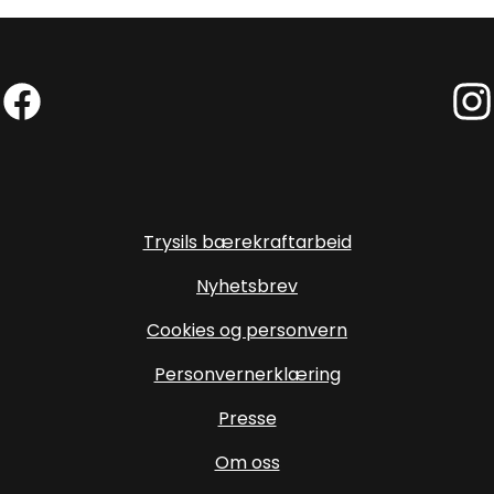
Facebook (Ekstern lenke)
Inst
Trysils bærekraftarbeid
Nyhetsbrev
Cookies og personvern
Personvernerklæring
Presse
Om oss