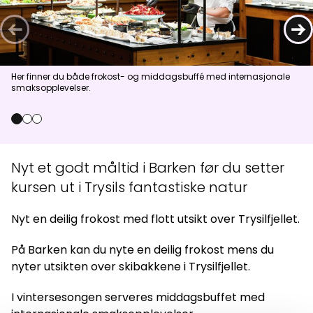
Aktuelt
←
→
Topp
:
6,0
m/s
Dal
:
3,0
m/s
Her finner du både frokost- og middagsbuffé med internasjonale
11
°C
13
°C
smaksopplevelser.
Åpne heiser
:
0
/
41
Åpne løyper
:
0
/
70
0
1
2
Vær- og føredata er levert av
fnugg
,
Yr, Meteorologisk institutt og
NRK
Nyt et godt måltid i Barken før du setter
kursen ut i Trysils fantastiske natur
Nyt en deilig frokost med flott utsikt over Trysilfjellet.
På Barken kan du nyte en deilig frokost mens du
nyter utsikten over skibakkene i Trysilfjellet.
I vintersesongen serveres middagsbuffet med