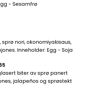
 Egg - Sesamfrø
, sprø nori, okonomiyakisaus,
jones. Inneholder: Egg - Soja
85
lasert biter av sprø panert
ajones, jalapeños og sprøstekt