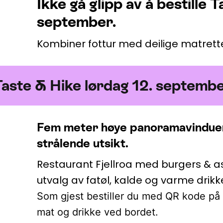
Ikke gå glipp av å bestille 
september.
Kombiner fottur med deilige matrette
te & Hike lørdag 12. september.
Taste & Hike lørdag 12. septembe
Fem meter høye panoramavinduer,
strålende utsikt.
Restaurant Fjellroa med burgers & asi
utvalg av fatøl, kalde og varme drikk
Som gjest bestiller du med QR kode på d
mat og drikke ved bordet.