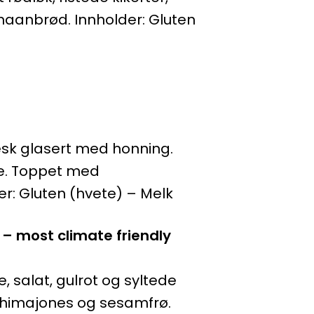
naanbrød. Innholder: Gluten
flesk glasert med honning.
pe. Toppet med
: Gluten (hvete) – Melk
5 – most climate friendly
e, salat, gulrot og syltede
mchimajones og sesamfrø.