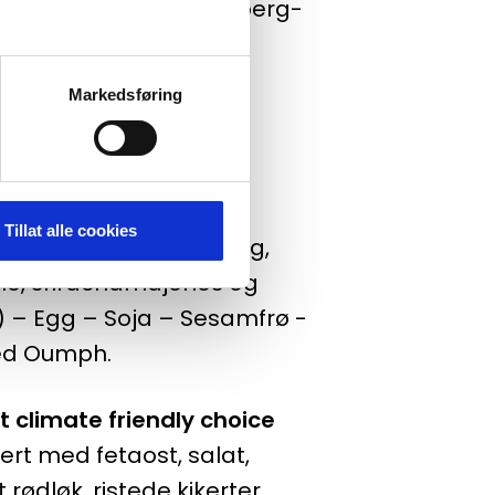
i briochebrød med Jarlsberg-
mat, majones og pommes
Melk – Egg
Markedsføring
Tillat alle cookies
g, servert med kylling,
lime, srirachamajones og
) – Egg – Soja – Sesamfrø -
led Oumph.
 climate friendly choice
rt med fetaost, salat,
t rødløk, ristede kikerter,