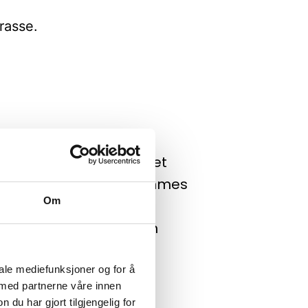
rrasse.
felmajones, salat, syltet
sopp. Serveres med pommes
Om
g – Selleri – Soja - Kan
ken Burger»
iale mediefunksjoner og for å
 med partnerne våre innen
u har gjort tilgjengelig for