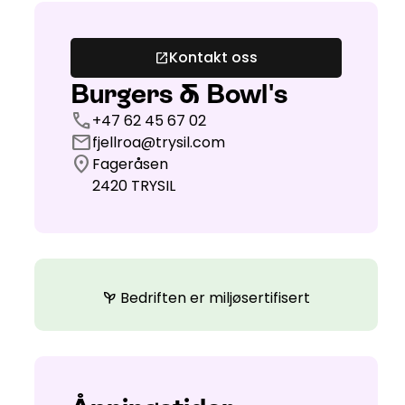
Kontakt oss
open_in_new
Burgers & Bowl's
call
+47 62 45 67 02
mail
fjellroa@trysil.com
location_on
Fageråsen
2420
TRYSIL
Bedriften er miljøsertifisert
psychiatry