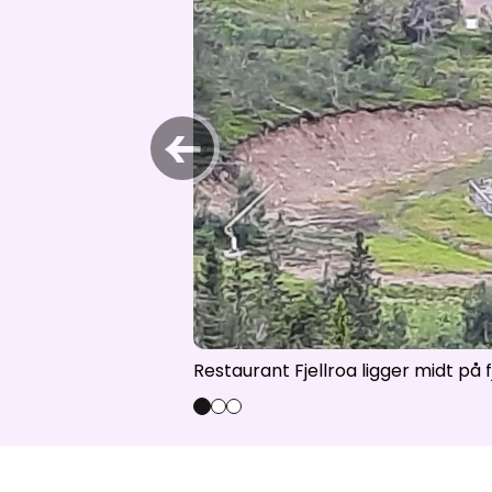
Åpne hei
←
Restaurant Fjellroa ligger midt på 
0
1
2