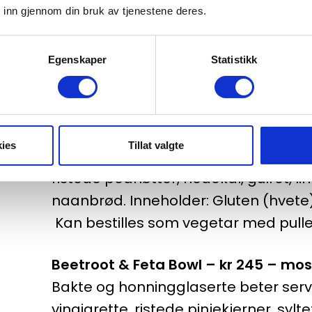
180 g burger av storfekjøtt servert 
 inn gjennom din bruk av tjenestene deres.
ost, bacon, syltet agurk, salat, to
frites. Inneholder: Gluten (hvete) – 
Egenskaper
Statistikk
Bowls
Pad Thai Bowl – kr 255
ies
Tillat valgte
Nudelwok med sesam- og soyadressin
ristede peanøtter, hodekål, gulrot, 
naanbrød. Inneholder: Gluten (hvete
Kan bestilles som vegetar med pul
Beetroot & Feta Bowl – kr 245 – most
Bakte og honningglaserte beter serve
vinaigrette, ristede pinjekjerner, sylte