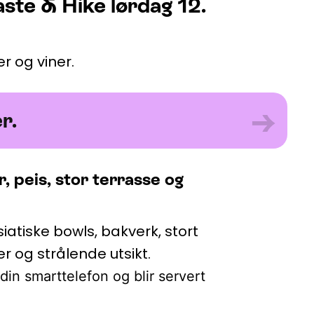
Taste & Hike lørdag 12.
r og viner.
→
r.
 peis, stor terrasse og
atiske bowls, bakverk, stort
er og strålende utsikt.
in smarttelefon og blir servert