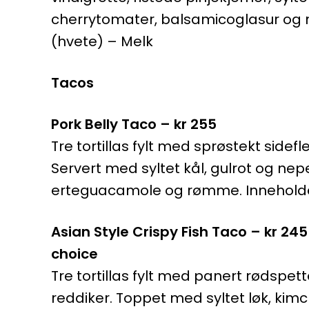
cherrytomater, balsamicoglasur og 
(hvete) – Melk
Tacos
Pork Belly Taco – kr 255
Tre tortillas fylt med sprøstekt side
Servert med syltet kål, gulrot og ne
erteguacamole og rømme. Inneholder
Asian Style Crispy Fish Taco – kr 24
choice
Tre tortillas fylt med panert rødspett
reddiker. Toppet med syltet løk, ki