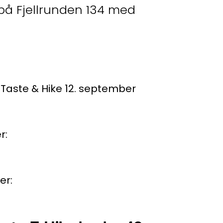
 på Fjellrunden 134 med
aste & Hike 12. september
r:
er: