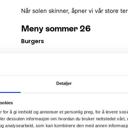
Når solen skinner, åpner vi vår store te
Meny sommer 26
Burgers
Umami Chicken Burger – kr 270
Panert kyllingburger servert med trøf
rødløk og ponzuglasert portobello
Detaljer
frites.
Innholder: Gluten (hvete) – Melk – Eg
bestilles som vegetar med «No Chic
ookies
 for å gi innhold og annonser et personlig preg, for å levere sos
deler dessuten informasjon om hvordan du bruker nettstedet vårt,
Jarlsberg Burger – kr 285
og analysearbeid, som kan kombinere den med annen informasjon d