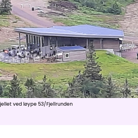
ser
:
0
/
41
Åpne løyper
:
0
/
70
Vær- og føredata er levert av
fnugg
,
Yr, Meteorologisk institutt og NRK
fjellet ved løype 53/Fjellrunden