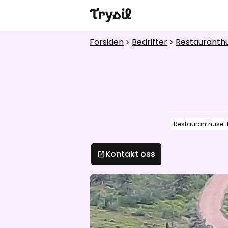
Aktiviteter
Forsiden
Bedrifter
Restauranth
chevron_right
chevron_right
Overnatting
Handel
Spisesteder
Restauranthuset
Service
Kalender
Kontakt oss
open_in_new