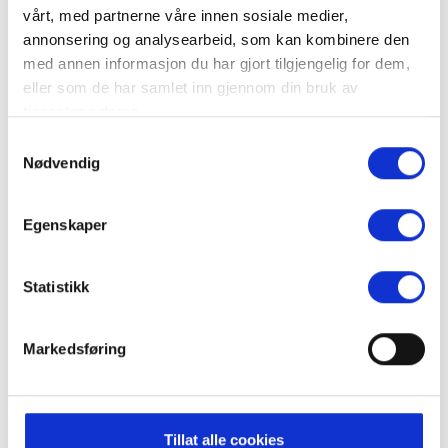
vårt, med partnerne våre innen sosiale medier,
annonsering og analysearbeid, som kan kombinere den
med annen informasjon du har gjort tilgjengelig for dem,
eller som de har samlet inn gjennom din bruk av
tjenestene deres.
Samtykkevalg
Midgard Trysil AS
Nødvendig
Egenskaper
Statistikk
Markedsføring
Tillat alle cookies