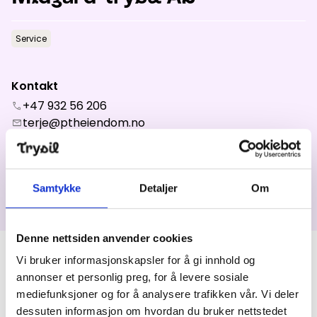
Aktuelt
Service
Topp
:
8,0
m/s
Dal
:
5,0
m/s
Kontakt
13
°C
17
°C
+47 932 56 206
call
Åpne heiser
:
0
/
41
Åpne løyper
:
0
/
70
terje@ptheiendom.no
mail
location_on
Snarvegen 32
Vær- og føredata er levert av
fnugg
,
Yr, Meteorologisk institutt og
2420
TRYSIL
NRK
Din lokale eiendomsutvikler
Samtykke
Detaljer
Om
Velutstyrte, lekre leiligheter. 60 – 114 kvm i nybygg
på Turistsenteret.
Denne nettsiden anvender cookies
Vi bruker informasjonskapsler for å gi innhold og
Produkter
annonser et personlig preg, for å levere sosiale
mediefunksjoner og for å analysere trafikken vår. Vi deler
Midgard Trysil AS
dessuten informasjon om hvordan du bruker nettstedet