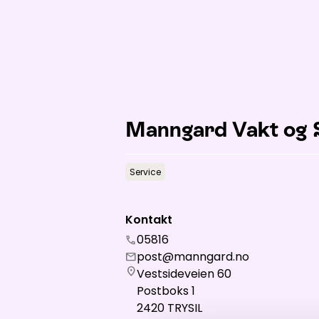
Åpne hei
Manngard Vakt og 
Service
Kontakt
05816
call
post@manngard.no
mail
location_on
Vestsideveien 60
Postboks 1
2420
TRYSIL