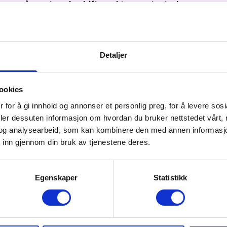
or små og store bedrifter, aktører, utested og arrang
en starten i 2012 hatt stor fokus på å benytte lokal kunns
marbeidspartnere. Vi har hovedkontoret vårt i Trysil men
tor i Hamar.
Detaljer
ookies
 for å gi innhold og annonser et personlig preg, for å levere sos
deler dessuten informasjon om hvordan du bruker nettstedet vårt,
og analysearbeid, som kan kombinere den med annen informasjon d
 inn gjennom din bruk av tjenestene deres.
Egenskaper
Statistikk
t