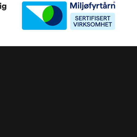
Miljøfyrtårn
ke)