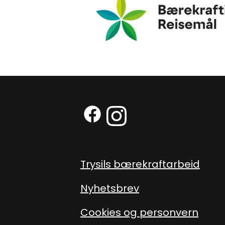
Facebook (Ekstern lenke)
Instagram (Ekstern len
Trysils bærekraftarbeid
Nyhetsbrev
Cookies og personvern