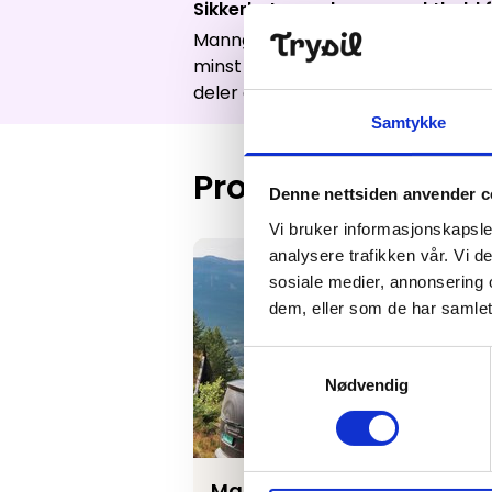
Sikkerhetsoppdrag og vakthold f
Manngard vakt og sikkerhet har sid
minst inngå avtaler med lokale sa
deler av sør Norge. Vi har også kon
Samtykke
Produkter
Denne nettsiden anvender c
Vi bruker informasjonskapsler
Manngard Vakt og sikkerhet
analysere trafikken vår. Vi 
sosiale medier, annonsering 
dem, eller som de har samlet
Samtykkevalg
Nødvendig
Manngard Vakt og sikkerhe