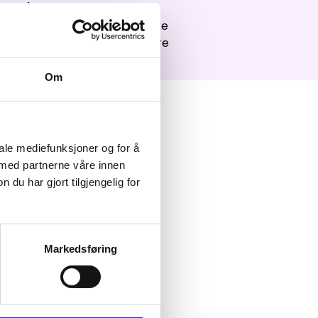
ement.
kap, lokal arbeidskraft og ikke
 tar på oss oppdrag over store
Om
iale mediefunksjoner og for å
 med partnerne våre innen
u har gjort tilgjengelig for
Markedsføring