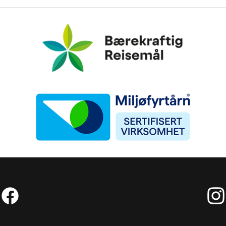
Bærekraftig Reisemål
Miljøfyrtårn
Facebook (Ekstern lenke)
Inst