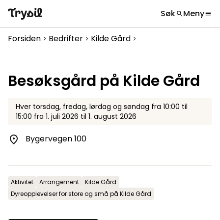
Søk
Meny
search
menu
Hva leter du etter?
globe
Velg språk
chevron_right
Forsiden
Bedrifter
Kilde Gård
chevron_right
chevron_right
chevron_right
Aktiviteter
search
Overnatting
Besøksgård på Kilde Gård
Handel
Hver
torsdag, fredag, lørdag og søndag
fra
10:00
til
Spisesteder
15:00
fra
1. juli 2026
til
1. august 2026
Service
Bygervegen 100
Kalender
Inspirasjon
chevron_right
Aktivitet
Arrangement
Kilde Gård
Dyreopplevelser for store og små på Kilde Gård
Nyttig informasjon
chevron_right