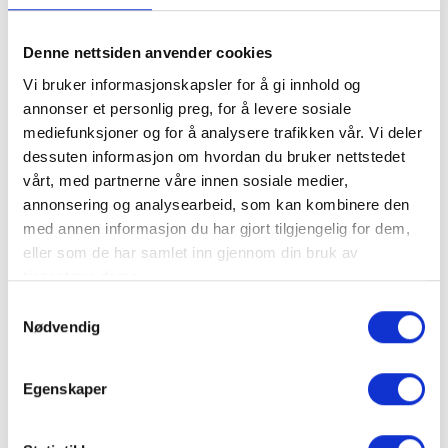
På Kilde Gård møter du mer enn 15 forskjellige
Denne nettsiden anvender cookies
dyrearter – tett på, ekte og uforglemmelig. Noen av
dyra du møter er glade geiter, høner, sauer, fugler,
Vi bruker informasjonskapsler for å gi innhold og
alpakka, griser og kaniner.
annonser et personlig preg, for å levere sosiale
mediefunksjoner og for å analysere trafikken vår. Vi deler
Barna kan mate dyrene, klappe dem og få nære
dessuten informasjon om hvordan du bruker nettstedet
relasjoner til gjengen her på gården. Det er god
vårt, med partnerne våre innen sosiale medier,
plass til lek og utforsking.
annonsering og analysearbeid, som kan kombinere den
med annen informasjon du har gjort tilgjengelig for dem,
eller som de har samlet inn gjennom din bruk av
Vi tilbyr en enkel og god uteservering, så matpakke
tjenestene deres.
er ikke nødvendig.
Samtykkevalg
Nødvendig
Åpningstider i sommer uke 27 - 31
Egenskaper
Torsdag - søndag: 11:00 – 16:00