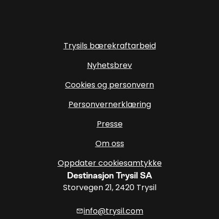
Trysils bærekraftarbeid
Nyhetsbrev
Cookies og personvern
Personvernerklæring
Presse
Om oss
Oppdater cookiesamtykke
Destinasjon Trysil SA
Storvegen 21, 2420 Trysil
info@trysil.com
mail