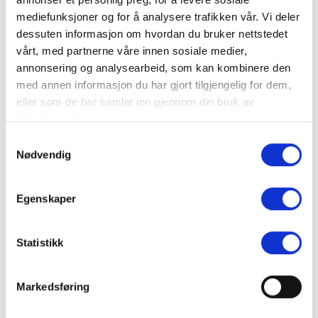
fellesdusjer
mediefunksjoner og for å analysere trafikken vår. Vi deler
Stort uteområde med bålplass, huskestativ og
dessuten informasjon om hvordan du bruker nettstedet
skogsområder.
vårt, med partnerne våre innen sosiale medier,
annonsering og analysearbeid, som kan kombinere den
Spør oss gjerne om aktiviteter i nærområdet,
med annen informasjon du har gjort tilgjengelig for dem,
transport eller catering, så bidrar vi gjerne med vår
eller som de har samlet inn gjennom din bruk av
kunnskap, eller med å opprette kontakt med
tjenestene deres.
aktuelle hjelpere.
Samtykkevalg
Nødvendig
Finn frem
Egenskaper
+
Statistikk
−
Markedsføring