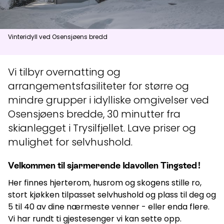
Aktuelt
Vinteridyll ved Osensjøens bredd
Topp
:
6,0
m/s
Dal
:
3,0
m/s
11
°C
13
°C
Vi tilbyr overnatting og
arrangementsfasiliteter for større og
Åpne heiser
:
0
/
41
Åpne løyper
:
0
/
70
mindre grupper i idylliske omgivelser ved
Vær- og føredata er levert av
fnugg
,
Yr, Meteorologisk institutt og
Osensjøens bredde, 30 minutter fra
NRK
skianlegget i Trysilfjellet. Lave priser og
mulighet for selvhushold.
Velkommen til sjarmerende Idavollen Tingsted!
Her finnes hjerterom, husrom og skogens stille ro,
stort kjøkken tilpasset selvhushold og plass til deg og
5 til 40 av dine nærmeste venner - eller enda flere.
Vi har rundt ti gjestesenger vi kan sette opp.