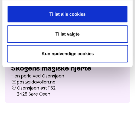
Tillat alle cookies
Tillat valgte
Leaflet
Kun nødvendige cookies
Hjemmeside
open_in_new
Skogens magiske hjerte
- en perle ved Osensjøen
mail
post@idavollen.no
location_on
Osensjøen øst 1152
2428
Søre Osen