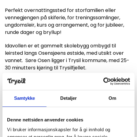
Perfekt overnattingssted for storfamilien eller
vennegjengen på skiferie, for treningssamlinger,
ungdomsleir, kurs og arrangement, og for jubileer,
runde dager og bryllup!
Idavollen er et gammelt skolebygg ombygd til
leirsted langs Osensjøens østside, med utsikt over
vannet. Søre Osen ligger i Trysil kommune, med 25-
30 minutters kjøring til Trysilfjellet.
Idavollen har 10 soverom med 40 sengeplasser, 10
ekstrasenger og madrasser
Flerbrukssal med scene og over 150 klappstoler.
Samtykke
Detaljer
Om
Kan evt. brukes som sovesal
Digert kjøkken med steamer, kjølerom og matbod
Egen spisesal ved kjøkkenet
Denne nettsiden anvender cookies
Romslig entré med bord og benker
Vi bruker informasjonskapsler for å gi innhold og
Herre- og dametoalett med tilhørende
annonser et personlig preg, for å levere sosiale