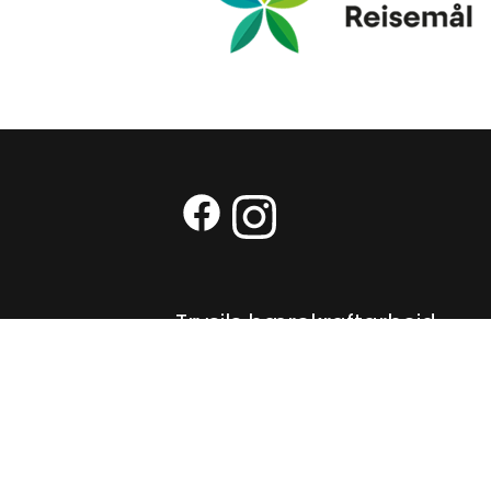
Facebook (Ekstern lenke)
Instagram (Ekstern len
Trysils bærekraftarbeid
Nyhetsbrev
Cookies og personvern
Personvernerklæring