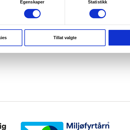
Egenskaper
Statistikk
ies
Tillat valgte
Miljøfyrtårn