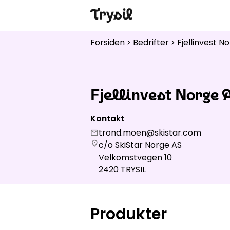
Aktiviteter
Forsiden
Bedrifter
Fjellinvest N
chevron_right
chevron_right
Overnatting
Handel
Fjellinvest Norge 
Spisesteder
Kontakt
Service
trond.moen@skistar.com
mail
location_on
c/o SkiStar Norge AS
Kalender
Velkomstvegen 10
2420
TRYSIL
Produkter