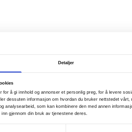
ser
:
0
/
41
Åpne løyper
:
0
/
70
Vær- og føredata er levert av
fnugg
,
Yr, Meteorologisk institutt og NRK
Detaljer
ookies
 for å gi innhold og annonser et personlig preg, for å levere sos
deler dessuten informasjon om hvordan du bruker nettstedet vårt,
og analysearbeid, som kan kombinere den med annen informasjon d
 inn gjennom din bruk av tjenestene deres.