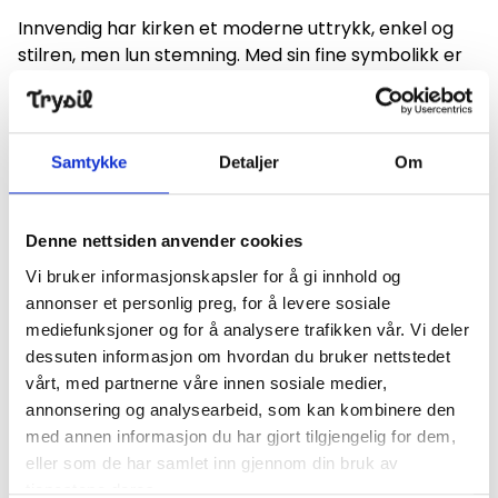
Innvendig har kirken et moderne uttrykk, enkel og
stilren, men lun stemning. Med sin fine symbolikk er
den absolutt verdt et besøk. Pilgrimsleden går like
forbi kirken, og om sommeren har vi åpen kirke.
Ved kirken ligger gravplassen for området. Den ble
Samtykke
Detaljer
Om
vigslet 25. oktober 1992 av prost Sevat Lappegård.
Gravplassen og bårehuset ble prosjektert av Lab4
(tidligere Arkitektbua as).
Denne nettsiden anvender cookies
Vi bruker informasjonskapsler for å gi innhold og
annonser et personlig preg, for å levere sosiale
mediefunksjoner og for å analysere trafikken vår. Vi deler
Finn frem
dessuten informasjon om hvordan du bruker nettstedet
vårt, med partnerne våre innen sosiale medier,
+
annonsering og analysearbeid, som kan kombinere den
−
med annen informasjon du har gjort tilgjengelig for dem,
eller som de har samlet inn gjennom din bruk av
tjenestene deres.