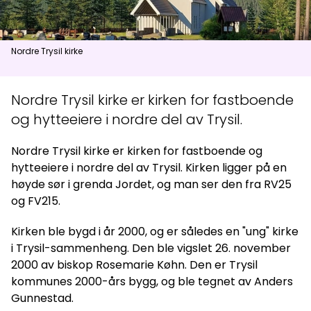
Aktuelt
Nordre Trysil kirke
Topp
:
2,0
m/s
Dal
:
0,0
m/s
14
°C
16
°C
Nordre Trysil kirke er kirken for fastboende
og hytteeiere i nordre del av Trysil.
Åpne heiser
:
0
/
41
Åpne løyper
:
0
/
70
Nordre Trysil kirke er kirken for fastboende og
Vær- og føredata er levert av
fnugg
,
Yr, Meteorologisk institutt og
NRK
hytteeiere i nordre del av Trysil. Kirken ligger på en
høyde sør i grenda Jordet, og man ser den fra RV25
og FV215.
Kirken ble bygd i år 2000, og er således en "ung" kirke
i Trysil-sammenheng. Den ble vigslet 26. november
2000 av biskop Rosemarie Køhn. Den er Trysil
kommunes 2000-års bygg, og ble tegnet av Anders
Gunnestad.