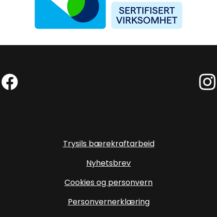
Facebook (Ekstern lenke)
Inst
Trysils bærekraftarbeid
Nyhetsbrev
Cookies og personvern
Personvernerklæring