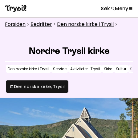
Søk
Meny
search
menu
Hva leter du etter?
globe
Velg språk
chevron_right
Forsiden
Bedrifter
Den norske kirke i Trysil
chevron_right
chevron_right
chevron_right
Aktiviteter
search
Overnatting
Nordre Trysil kirke
Handel
Den norske kirke i Trysil
Service
Aktiviteter i Trysil
Kirke
Kultur
So
Spisesteder
Service
Den norske kirke, Trysil
open_in_new
Kalender
Inspirasjon
chevron_right
Nyttig informasjon
chevron_right