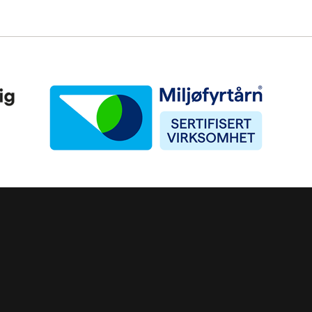
Miljøfyrtårn
ke)