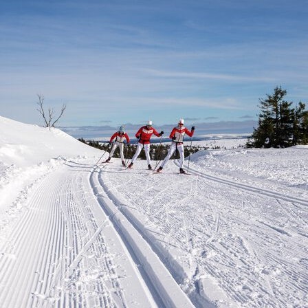
ser
:
0
/
41
Åpne løyper
:
0
/
70
Vær- og føredata er levert av
fnugg
,
Yr, Meteorologisk institutt og NRK