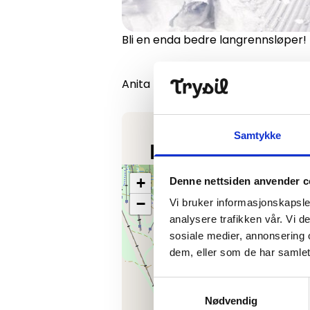
Bli en enda bedre langrennsløper! R
Anita Moen skikurs klassisk
Samtykke
Finn frem
+
Denne nettsiden anvender c
−
Vi bruker informasjonskapsler
analysere trafikken vår. Vi 
sosiale medier, annonsering 
dem, eller som de har samlet
Samtykkevalg
Nødvendig