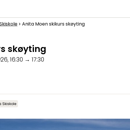
Hva leter du etter?
Skiskole
Anita Moen skikurs skøyting
Inspirasjon
chevron_right
Nyttig informasjon
s skøyting
Aktuelt
026
,
16:30
→
17:30
 Skiskole
Topp
:
6,0
m/s
Dal
:
3,0
m/s
1
°C
13
°C