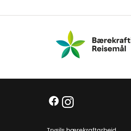
Bærekraftig Reisemål
Facebook (Ekstern lenke)
Instagram (Ekstern len
Trysils bærekraftarbeid