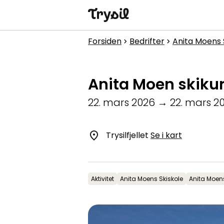
Aktiviteter
Forsiden
Bedrifter
Anita Moens 
chevron_right
chevron_right
Overnatting
Anita Moen skikur
Handel
22. mars 2026
→
22. mars 2
Spisesteder
Service
Trysilfjellet
Se i kart
Kalender
Aktivitet
Anita Moens Skiskole
Anita Moens
1