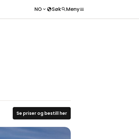
NO
Søk
Meny
keyboard_arrow_down
globe
search
menu
chevron_right
search
chevron_right
Se priser og bestill her