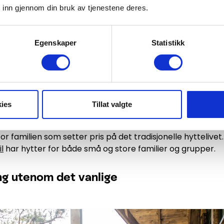
 inn gjennom din bruk av tjenestene deres.
Egenskaper
Statistikk
det hytter og leiligheter i alle størrelser og prisklasser
Foto
te med å være på ferie er å tilbringe tid sammen med de 
er ferietid med hyttekos, lange kvelder med matlaging
t langbordet. I Trysil reiser gjerne storfamilien på tur sa
ies
Tillat valgte
 bo sammen i ei storhytte? Har du i tillegg bike inn inn/b
til flere barnevennlige aktiviteter er dette er sikkert val
for familien som setter pris på det tradisjonelle hyttelivet
l
har hytter for både små og store familier og grupper.
ng utenom det vanlige