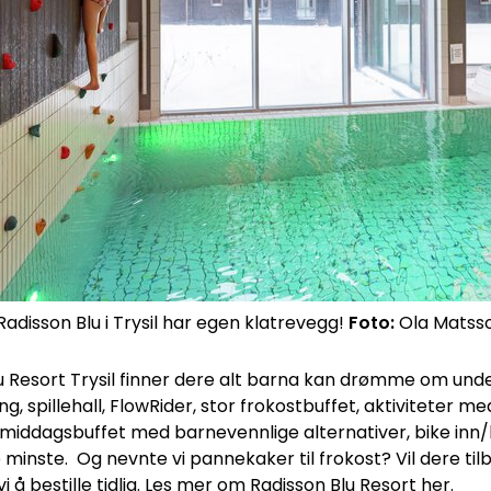
adisson Blu i Trysil har egen klatrevegg!
Foto:
Ola Matss
u Resort Trysil finner dere alt barna kan drømme om unde
g, spillehall, FlowRider, stor frokostbuffet, aktiviteter me
a, middagsbuffet med barnevennlige alternativer, bike inn/
minste. Og nevnte vi pannekaker til frokost? Vil dere tilb
 å bestille tidlig.
Les mer om Radisson Blu Resort her
.