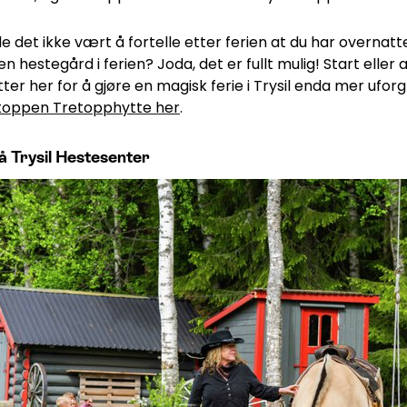
e det ikke vært å fortelle etter ferien at du har overnatt
en hestegård i ferien? Joda, det er fullt mulig! Start eller 
ter her for å gjøre en magisk ferie i Trysil enda mer ufo
toppen Tretopphytte her
.
å Trysil Hestesenter