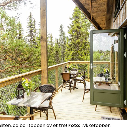
liten, og bo i toppen av et tre!
Foto:
Lykketoppen