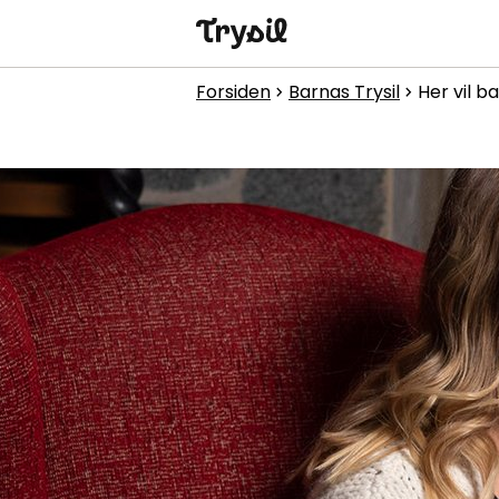
Aktiviteter
Forsiden
Barnas Trysil
Her vil b
chevron_right
chevron_right
Overnatting
Handel
Spisesteder
Service
Kalender