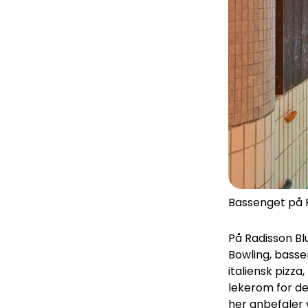
Bassenget på R
På Radisson Bl
Bowling, bassen
italiensk pizz
lekerom for de 
her anbefaler vi