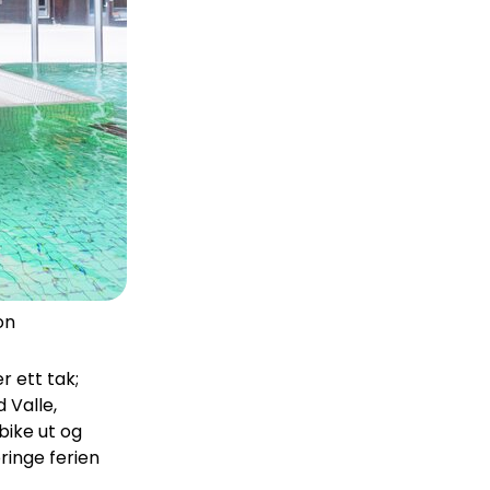
on
r ett tak;
d Valle,
bike ut og
ringe ferien