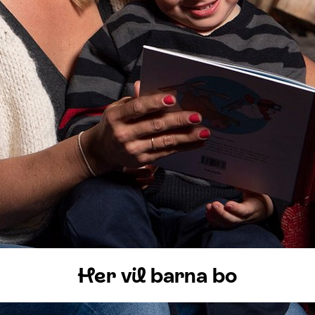
ser
:
0
/
41
Åpne løyper
:
0
/
70
Vær- og føredata er levert av
fnugg
,
Yr, Meteorologisk institutt og NRK
Her vil barna bo