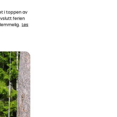
et i toppen av
avslutt ferien
rglemmelig.
Les