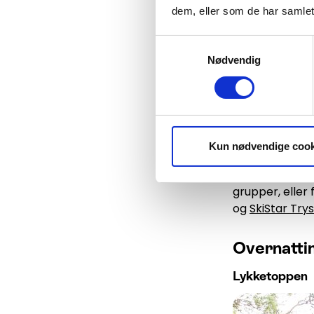
dem, eller som de har samlet
Samtykkevalg
Nødvendig
I Trysil finnes 
Noe av det bes
Mange forbind
brettspill rund
Kun nødvendige cook
vel bedre enn å
og gangavstand 
grupper, eller 
og
SkiStar Trysi
Overnatti
Lykketoppen