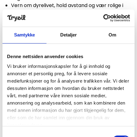
Vern om dyrelivet, hold avstand og vær rolige i
møte med dyr og fugler
Husk båndtvang for hunder 1.april til 20.august
Du kan ikke tenne bål mellom 15. april og 15.
september, unntatt på etablerte bålplasser
Samtykke
Detaljer
Om
Du kan plukke bær, sopp og planter for eget bruk
Du kan fiske når du har
kjøpt fiskekort
Denne nettsiden anvender cookies
>> Her kan du lese mer om
allemannsretten
Vi bruker informasjonskapsler for å gi innhold og
annonser et personlig preg, for å levere sosiale
Del stien
mediefunksjoner og for å analysere trafikken vår. Vi deler
dessuten informasjon om hvordan du bruker nettstedet
Trysil er Norges største stisykkeldestinasjon, men
vårt, med partnerne våre innen sosiale medier,
det er svært mange av våre besøkende som bruker
annonsering og analysearbeid, som kan kombinere den
stiene våre til vandring. Vi oppfordrer alle, syklister
med annen informasjon du har gjort tilgjengelig for dem,
og turgåere, til å respektere hverandre og dele stien.
eller som de har samlet inn gjennom din bruk av
tjenestene deres.
Elg- og fuglejakt
Samtykkevalg