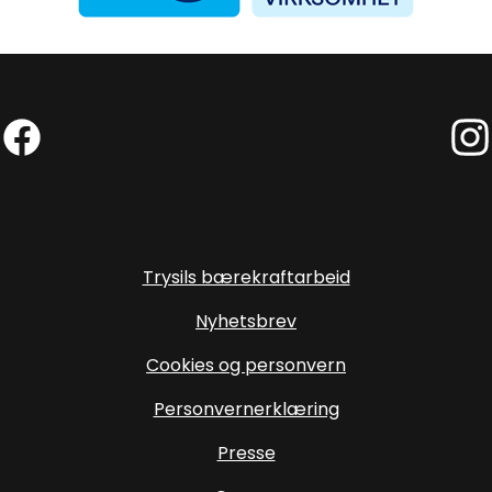
Facebook (Ekstern lenke)
Inst
Trysils bærekraftarbeid
Nyhetsbrev
Cookies og personvern
Personvernerklæring
Presse