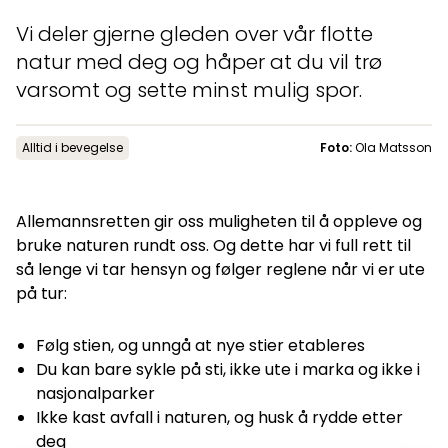
Aktuelt
Vi deler gjerne gleden over vår flotte
natur med deg og håper at du vil trø
varsomt og sette minst mulig spor.
Topp
:
6,0
m/s
Dal
:
3,0
m/s
11
°C
13
°C
Alltid i bevegelse
Foto:
Ola Matsson
Åpne heiser
:
0
/
41
Åpne løyper
:
0
/
70
Vær- og føredata er levert av
fnugg
,
Yr, Meteorologisk institutt og
Allemannsretten gir oss muligheten til å oppleve og
NRK
bruke naturen rundt oss. Og dette har vi full rett til
så lenge vi tar hensyn og følger reglene når vi er ute
på tur:
Følg stien, og unngå at nye stier etableres
Du kan bare sykle på sti, ikke ute i marka og ikke i
nasjonalparker
Ikke kast avfall i naturen, og husk å rydde etter
deg