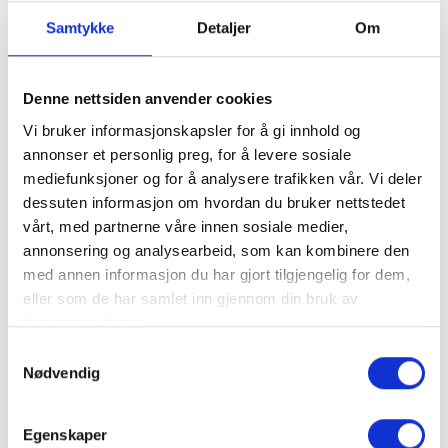
Samtykke
Detaljer
Om
Find your way
Denne nettsiden anvender cookies
+
Vi bruker informasjonskapsler for å gi innhold og
annonser et personlig preg, for å levere sosiale
−
mediefunksjoner og for å analysere trafikken vår. Vi deler
dessuten informasjon om hvordan du bruker nettstedet
vårt, med partnerne våre innen sosiale medier,
annonsering og analysearbeid, som kan kombinere den
med annen informasjon du har gjort tilgjengelig for dem,
eller som de har samlet inn gjennom din bruk av
tjenestene deres.
Samtykkevalg
Nødvendig
Leaflet
Egenskaper
Website
open_in_new