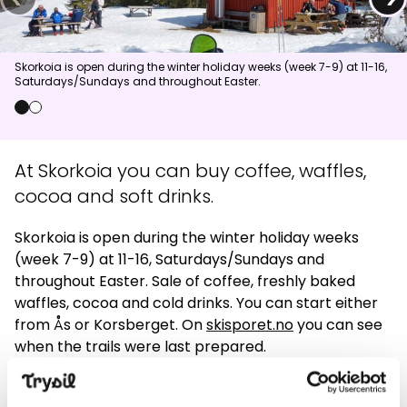
News
Skorkoia is open during the winter holiday weeks (week 7-9) at 11-16,
Saturdays/Sundays and throughout Easter.
Summit
:
7.0
m/s
Valley
:
5.0
m/s
14
°C
17
°C
0
1
Open lifts
:
0
/
41
Open slopes
:
0
/
70
At Skorkoia you can buy coffee, waffles,
cocoa and soft drinks.
Weather and slope data is provided by
fnugg
,
Yr, Meteorological
Institute and NRK
Skorkoia is open during the winter holiday weeks
(week 7-9) at 11-16, Saturdays/Sundays and
throughout Easter. Sale of coffee, freshly baked
waffles, cocoa and cold drinks. You can start either
from Ås or Korsberget. On
skisporet.no
you can see
when the trails were last prepared.
Read more about Skorkoia here