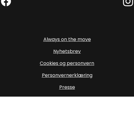
Facebook (External link)
Insta
Always on the move
Nyhetsbrev
Cookies og personvern
Personvernerklæring
Presse
Om oss
Oppdater cookiesamtykke
Destinasjon Trysil SA
Storvegen 21, 2420 Trysil