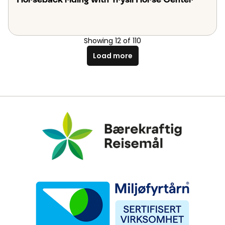
Showing
12
of
110
Load more
Bærekraftig Reisemål
Miljøfyrtårn