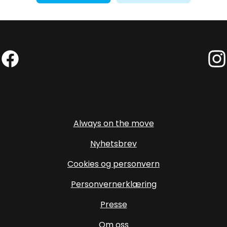
Facebook (External link)
Insta
Always on the move
Nyhetsbrev
Cookies og personvern
Personvernerklæring
Presse
Om oss