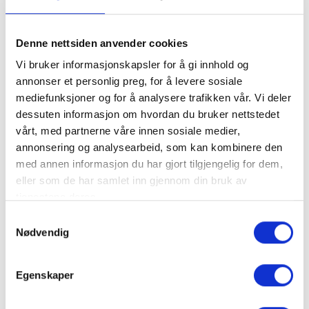
Denne nettsiden anvender cookies
Vi bruker informasjonskapsler for å gi innhold og
annonser et personlig preg, for å levere sosiale
mediefunksjoner og for å analysere trafikken vår. Vi deler
dessuten informasjon om hvordan du bruker nettstedet
vårt, med partnerne våre innen sosiale medier,
annonsering og analysearbeid, som kan kombinere den
med annen informasjon du har gjort tilgjengelig for dem,
eller som de har samlet inn gjennom din bruk av
Guided husky tour
tjenestene deres.
Samtykkevalg
Nødvendig
Egenskaper