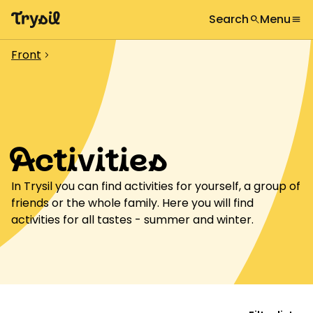
Search
Menu
search
menu
What are you looking for?
globe
Languages
chevron_right
Front
chevron_right
Activities
search
Accommodation
Shopping
Activities
Restaurants
In Trysil you can find activities for yourself, a group of
Service
friends or the whole family. Here you will find
activities for all tastes - summer and winter.
Calendar
Inspiration
chevron_right
Useful information
chevron_right