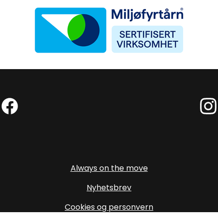
Miljøfyrtårn
Facebook (External link)
Insta
Always on the move
Nyhetsbrev
Cookies og personvern