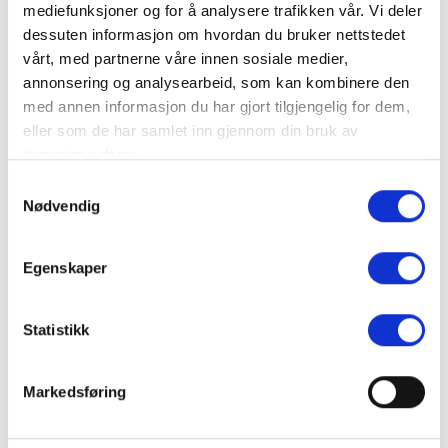
Products
mediefunksjoner og for å analysere trafikken vår. Vi deler
dessuten informasjon om hvordan du bruker nettstedet
vårt, med partnerne våre innen sosiale medier,
Sjumilsskogen
annonsering og analysearbeid, som kan kombinere den
med annen informasjon du har gjort tilgjengelig for dem,
eller som de har samlet inn gjennom din bruk av
tjenestene deres.
Samtykkevalg
Nødvendig
Sjumilsskogen
Egenskaper
Statistikk
Markedsføring