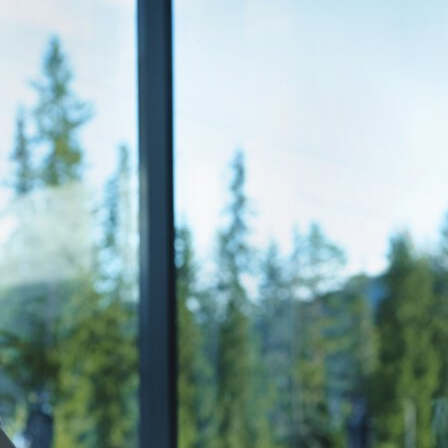
s
:
0
/
41
Open slopes
:
0
/
70
ther and slope data is provided by
fnugg
,
Yr, Meteorological Institute an