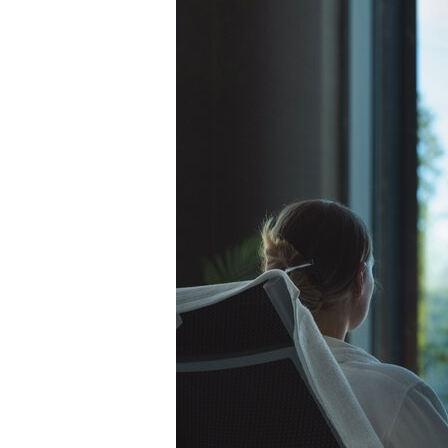
Open lift
Wea