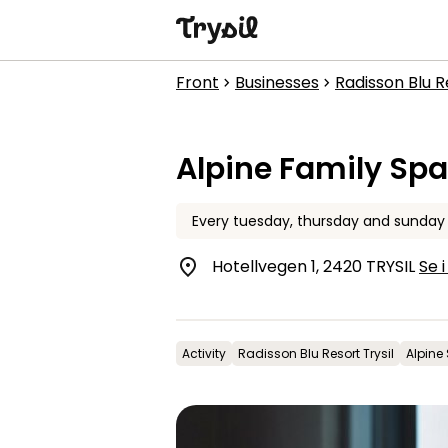
Activities
Front
Businesses
Radisson Blu R
chevron_right
chevron_right
Accommodation
Alpine Family Spa
Shopping
Restaurants
Every
tuesday, thursday and sunda
Service
Hotellvegen 1, 2420 TRYSIL
Se i
Calendar
Activity
Radisson Blu Resort Trysil
Alpine
1