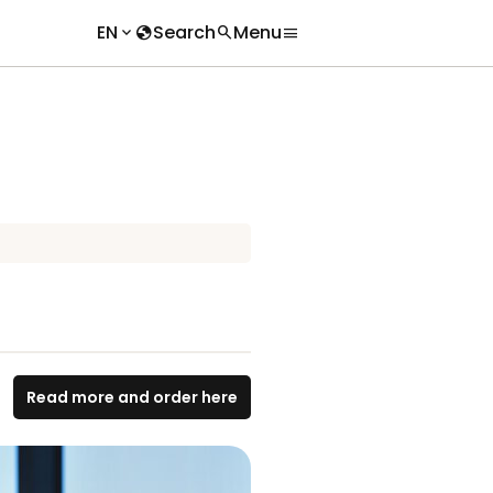
EN
Search
Menu
keyboard_arrow_down
globe
search
menu
chevron_right
search
chevron_right
Read more and order here