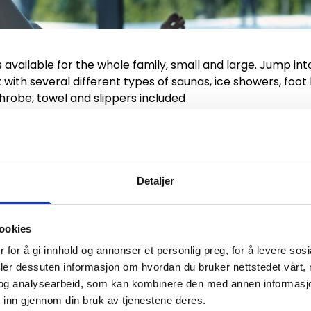
is available for the whole family, small and large. Jump i
 with several different types of saunas, ice showers, foot
hrobe, towel and slippers included
ppers
Detaljer
 experience in the sauna)
ookies
 for å gi innhold og annonser et personlig preg, for å levere sos
deler dessuten informasjon om hvordan du bruker nettstedet vårt,
og analysearbeid, som kan kombinere den med annen informasjon d
 inn gjennom din bruk av tjenestene deres.