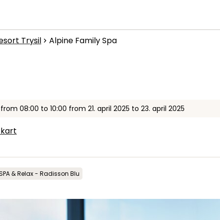
What are you looking for?
esort Trysil
Alpine Family Spa
Inspiration
chevron_right
Useful information
News
y
from
08:00
to
10:00
from
21. april 2025
to
23. april 2025
 kart
 SPA & Relax - Radisson Blu
Summit
:
6.0
m/s
Valley
:
3.0
m/s
1
°C
13
°C