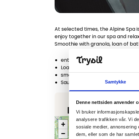
At selected times, the Alpine Spa 
enjoy together in our spa and relax
Smoothie with granola, loan of bat
entrance to the Spa 2 h
Loan of towel, bathrobe and sli
smoothie with granola
Sauna Experience (guided aroma
Samtykke
Denne nettsiden anvender c
Find your way
Vi bruker informasjonskapsler
analysere trafikken vår. Vi 
+
sosiale medier, annonsering 
−
dem, eller som de har samlet