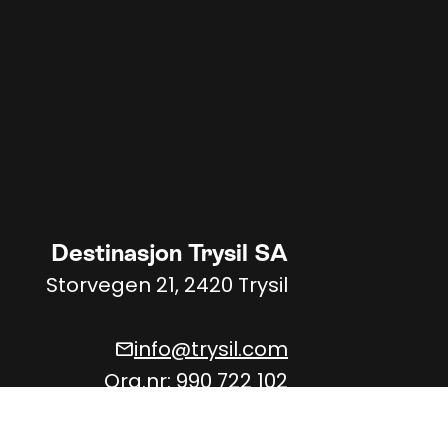
Destinasjon Trysil SA
Storvegen 21, 2420 Trysil
info@trysil.com
mail
Org.nr: 990 722 102