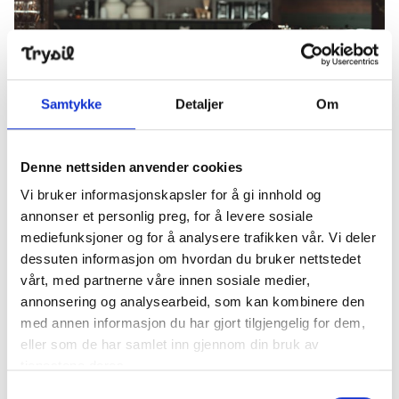
Samtykke
Detaljer
Om
Mt. Mocca
Denne nettsiden anvender cookies
Vi bruker informasjonskapsler for å gi innhold og
annonser et personlig preg, for å levere sosiale
mediefunksjoner og for å analysere trafikken vår. Vi deler
Lobby bar Radisson Blu Resort Trysil
dessuten informasjon om hvordan du bruker nettstedet
vårt, med partnerne våre innen sosiale medier,
annonsering og analysearbeid, som kan kombinere den
med annen informasjon du har gjort tilgjengelig for dem,
eller som de har samlet inn gjennom din bruk av
tjenestene deres.
Lobby bar Radisson Blu Resort Trysil
Samtykkevalg