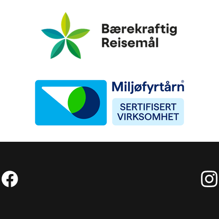
Bærekraftig Reisemål
Miljøfyrtårn
Facebook (External link)
Insta