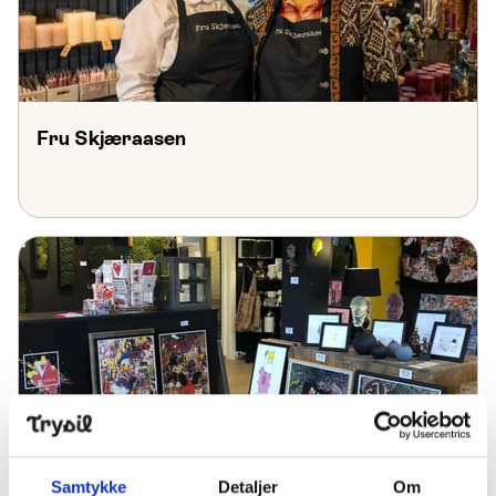
Fru Skjæraasen
Gallery Vågal
Samtykke
Detaljer
Om