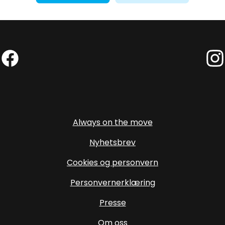
Facebook (External link)
Insta
Always on the move
Nyhetsbrev
Cookies og personvern
Personvernerklæring
Presse
Om oss