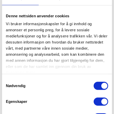
Denne nettsiden anvender cookies
Vi bruker informasjonskapsler for å gi innhold og
annonser et personlig preg, for å levere sosiale
mediefunksjoner og for å analysere trafikken vår. Vi deler
dessuten informasjon om hvordan du bruker nettstedet
vårt, med partnerne våre innen sosiale medier,
annonsering og analysearbeid, som kan kombinere den
med annen informasjon du har gjort tilgjengelig for dem,
eller som de har samlet inn gjennom din bruk av
Husfliden Trysil sentrum
tjenestene deres.
Samtykkevalg
Nødvendig
Egenskaper