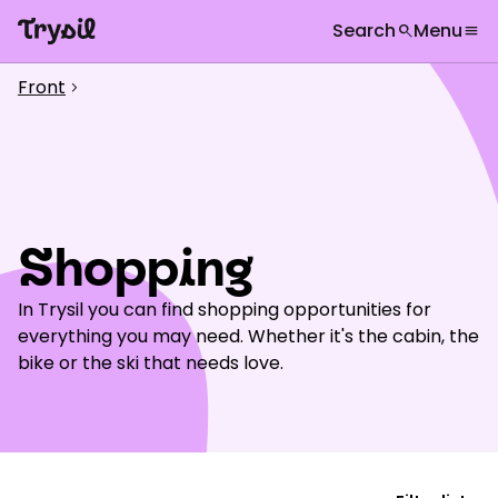
Search
Menu
search
menu
What are you looking for?
globe
Languages
chevron_right
Front
chevron_right
Activities
search
Accommodation
Shopping
Shopping
Restaurants
Service
In Trysil you can find shopping opportunities for
everything you may need. Whether it's the cabin, the
Calendar
bike or the ski that needs love.
Inspiration
chevron_right
Useful information
chevron_right