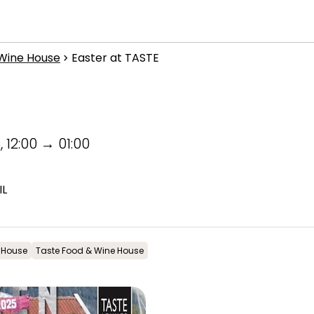
What are you looking for?
Wine House
Easter at TASTE
Inspiration
chevron_right
Useful information
News
5
,
12:00
→
01:00
IL
 House
Taste Food & Wine House
Summit
:
6.0
m/s
Valley
:
3.0
m/s
1
°C
13
°C