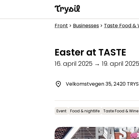
Activities
Front
Businesses
Taste Food & 
chevron_right
chevron_right
Accommodation
Easter at TASTE
Shopping
16. april 2025
→
19. april 202
Restaurants
Service
Velkomstvegen 35, 2420 TRYS
Calendar
Event
Food & nightlife
Taste Food & Wine
1