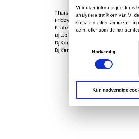
Vi bruker informasjonskapsler
Thursday Party lunch with Max Nicl
analysere trafikken vår. Vi 
Friday Party lunch with Max Niclass
sosiale medier, annonsering 
Easter Party lunch with Max Niclas
dem, eller som de har samlet
Dj Calypto on the Balcony Maundy 
Dj Kenny King on the balcony Easte
Samtykkevalg
Dj Kenny King at nightclub Easter
Nødvendig
Kun nødvendige cook