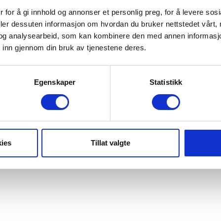
 for å gi innhold og annonser et personlig preg, for å levere sos
asson 13:00-15:30
deler dessuten informasjon om hvordan du bruker nettstedet vårt,
on 13:00-15:30
og analysearbeid, som kan kombinere den med annen informasjon d
son 13:00-15:30
 inn gjennom din bruk av tjenestene deres.
Thursday & Good Friday 15:30-18:00
r Eve 15:30-18:00
 Eve 22:00-02:00 Cover NOK 150
Egenskaper
Statistikk
ies
Tillat valgte