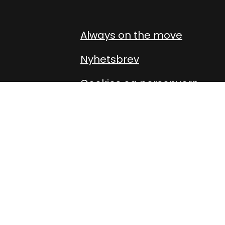
Facebook (External link)
Instagram (External link
Always on the move
Nyhetsbrev
Cookies og personvern
Personvernerklæring
Presse
Om oss
Oppdater cookiesamtykke