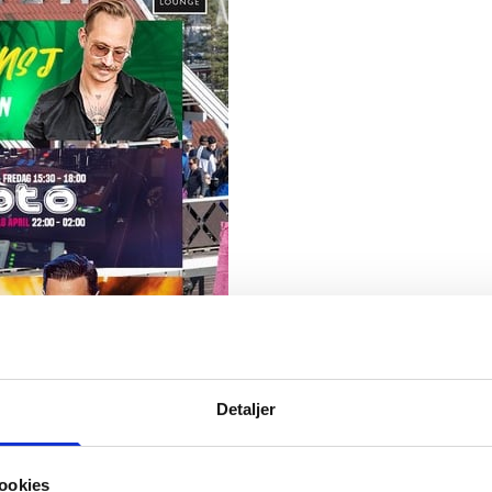
s
:
0
/
41
Open slopes
:
0
/
70
ther and slope data is provided by
fnugg
,
Yr, Meteorological Institute an
Detaljer
ookies