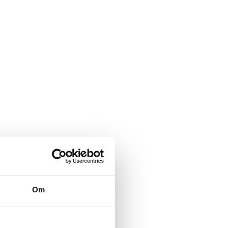
d NRK
Om