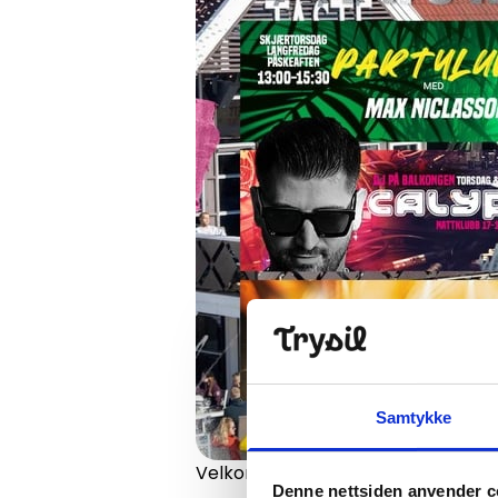
Open lift
Wea
Samtykke
Velkomen i påsken på TASTE
Denne nettsiden anvender c