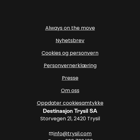
Always on the move
Nyhetsbrev
Cookies og personvern
Personvernerklæring
Presse
Om oss
Oppdater cookiesamtykke
Destinasjon Trysil SA
Storvegen 21, 2420 Trysil
info@trysil.com
mail