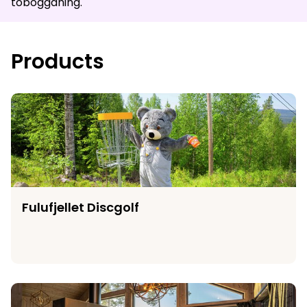
tobogganing.
Products
Fulufjellet Discgolf
Fulufjellet Discgolf
Plots and cabins in Fulufjellet