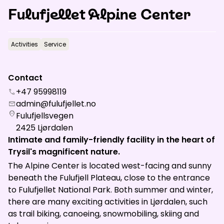
News
Fulufjellet Alpine Center
Activities
Service
Summit
:
2.0
m/s
Valley
:
0.0
m/s
14
°C
16
°C
Contact
Open lifts
:
0
/
41
Open slopes
:
0
/
70
+47 95998119
call
admin@fulufjellet.no
mail
Weather and slope data is provided by
fnugg
,
Yr, Meteorological
location_on
Fulufjellsvegen
Institute and NRK
2425
Ljørdalen
Intimate and family-friendly facility in the heart of
Trysil's magnificent nature.
The Alpine Center is located west-facing and sunny
beneath the Fulufjell Plateau, close to the entrance
to Fulufjellet National Park. Both summer and winter,
there are many exciting activities in Ljørdalen, such
as trail biking, canoeing, snowmobiling, skiing and