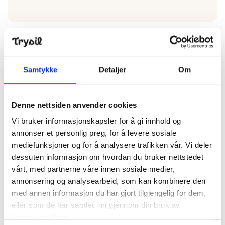
Fulufjellet bike park
Samtykke
Detaljer
Om
Denne nettsiden anvender cookies
Fulufjellet bike park
Vi bruker informasjonskapsler for å gi innhold og
annonser et personlig preg, for å levere sosiale
mediefunksjoner og for å analysere trafikken vår. Vi deler
dessuten informasjon om hvordan du bruker nettstedet
vårt, med partnerne våre innen sosiale medier,
Fulufjellet Alpine Center
annonsering og analysearbeid, som kan kombinere den
med annen informasjon du har gjort tilgjengelig for dem,
eller som de har samlet inn gjennom din bruk av
tjenestene deres.