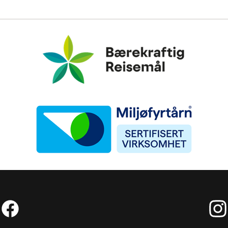
Bærekraftig Reisemål
Miljøfyrtårn
Facebook (External link)
Insta