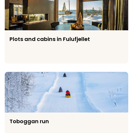
Plots and cabins in Fulufjellet
Toboggan run
Toboggan run