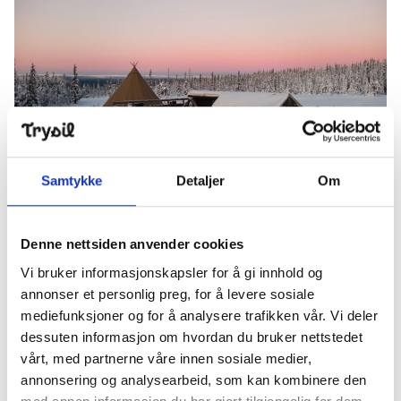
News
Summit
:
7.0
m/s
Valley
:
4.0
m/s
10
°C
12
°C
Open lifts
:
0
/
41
Open slopes
:
0
/
70
Samtykke
Detaljer
Om
Velkommen til FLYYT i påsken.
Weather and slope data is provided by
fnugg
,
Yr, Meteorological
Institute and NRK
Denne nettsiden anvender cookies
Easter program 2025
Monday - Wednesday
Vi bruker informasjonskapsler for å gi innhold og
Pre Afteski every day with great tunes
annonser et personlig preg, for å levere sosiale
mediefunksjoner og for å analysere trafikken vår. Vi deler
dessuten informasjon om hvordan du bruker nettstedet
Thursday - Saturday
vårt, med partnerne våre innen sosiale medier,
DJ Jarle makes a comeback and plays good tunes in
annonsering og analysearbeid, som kan kombinere den