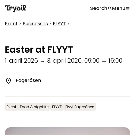
Search
Menu
search
menu
What are you looking for?
globe
Languages
chevron_right
Front
Businesses
FLYYT
chevron_right
chevron_right
chevron_right
Activities
search
Accommodation
Easter at FLYYT
Shopping
1. april 2026
→
3. april 2026
,
09:00
→
16:00
Restaurants
Fageråsen
Service
Calendar
Event
Food & nightlife
FLYYT
Flyyt Fageråsen
Inspiration
chevron_right
Useful information
chevron_right