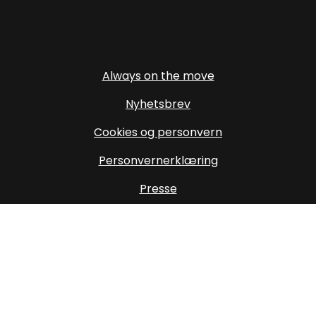
Facebook (External link)
Insta
Always on the move
Nyhetsbrev
Cookies og personvern
Personvernerklæring
Presse
Om oss
Oppdater cookiesamtykke
Destinasjon Trysil SA
Storvegen 21, 2420 Trysil
info@trysil.com
mail