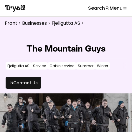
Search
Menu
search
menu
What are you looking for?
globe
Languages
chevron_right
Front
Businesses
Fjellgutta AS
chevron_right
chevron_right
chevron_right
Activities
search
Accommodation
The Mountain Guys
Shopping
Fjellgutta AS
Service
Cabin service
Summer
Winter
Restaurants
Service
Contact Us
open_in_new
Calendar
Inspiration
chevron_right
Useful information
chevron_right