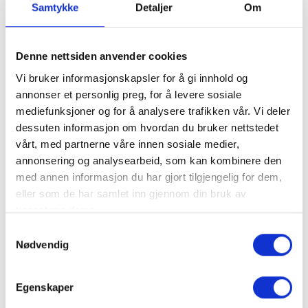
Samtykke
Detaljer
Om
Most handicraft services:
Inspection of cabins and apartments
Denne nettsiden anvender cookies
Carpentry and maintenance
Construction of extensions and new buildings
Vi bruker informasjonskapsler for å gi innhold og
Snow removal
annonser et personlig preg, for å levere sosiale
Staining, painting
mediefunksjoner og for å analysere trafikken vår. Vi deler
Masonry: Foundations and fireplaces
dessuten informasjon om hvordan du bruker nettstedet
Tiling
vårt, med partnerne våre innen sosiale medier,
Electrician
annonsering og analysearbeid, som kan kombinere den
Plumber
med annen informasjon du har gjort tilgjengelig for dem,
Cleaning of cabins \ apartments
eller som de har samlet inn gjennom din bruk av
Firewood sales and delivery
tjenestene deres.
Felling and removal of trees
Samtykkevalg
Spring cleaning, raking, lawn mowing, garbage
Nødvendig
removal, etc.
Egenskaper
Contact Us
open_in_new