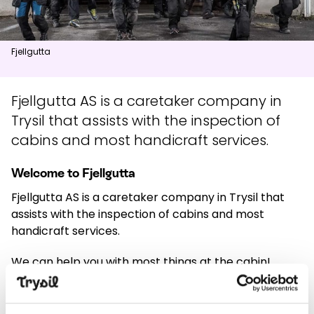
News
Fjellgutta
Summit
:
8.0
m/s
Valley
:
5.0
m/s
13
°C
17
°C
Fjellgutta AS is a caretaker company in
Trysil that assists with the inspection of
Open lifts
:
0
/
41
Open slopes
:
0
/
70
cabins and most handicraft services.
Weather and slope data is provided by
fnugg
,
Yr, Meteorological
Institute and NRK
Welcome to Fjellgutta
Fjellgutta AS is a caretaker company in Trysil that
assists with the inspection of cabins and most
handicraft services.
We can help you with most things at the cabin!
In addition to performing standard janitorial services,
we are helpful with the