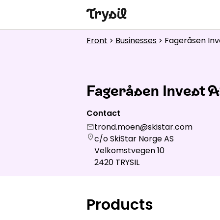
Activities
Front
Businesses
Fageråsen Inv
chevron_right
chevron_right
Accommodation
Shopping
Fageråsen Invest 
Restaurants
Contact
Service
trond.moen@skistar.com
mail
location_on
c/o SkiStar Norge AS
Calendar
Velkomstvegen 10
2420
TRYSIL
1
Products