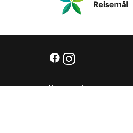
Facebook (External link)
Instagram (External link
Always on the move
Nyhetsbrev
Cookies og personvern
Personvernerklæring