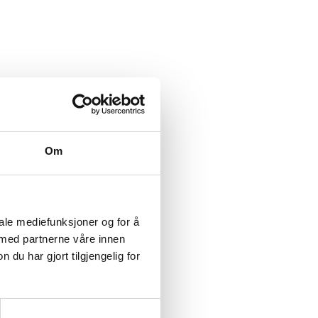
d NRK
Om
iale mediefunksjoner og for å
 med partnerne våre innen
u har gjort tilgjengelig for