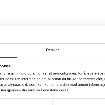
s
:
0
/
41
Open slopes
:
0
/
70
ther and slope data is provided by
fnugg
,
Yr, Meteorological Institute an
Detaljer
ookies
 for å gi innhold og annonser et personlig preg, for å levere sos
deler dessuten informasjon om hvordan du bruker nettstedet vårt,
og analysearbeid, som kan kombinere den med annen informasjon d
 inn gjennom din bruk av tjenestene deres.