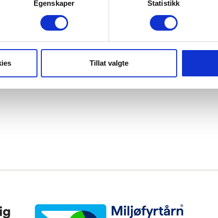
Egenskaper
Statistikk
ies
Tillat valgte
Miljøfyrtårn