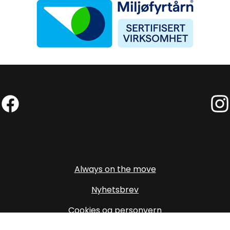
Facebook (External link)
Insta
Always on the move
Nyhetsbrev
Cookies og personvern