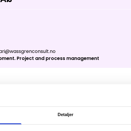
s
:
0
/
41
Open slopes
:
0
/
70
ther and slope data is provided by
fnugg
,
Yr, Meteorological Institute an
ari@wassgrenconsult.no
opment. Project and process management
Detaljer