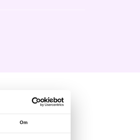
d NRK
Om