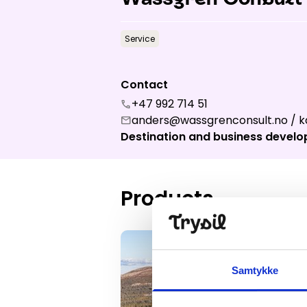
Open lift
Service
Wea
Contact
+47 992 714 51
call
anders@wassgrenconsult.no / k
mail
Destination and business devel
Products
Wassgren Consult
Samtykke