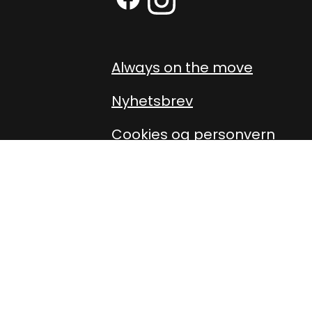
Facebook (External link)
Instagram (External link
Always on the move
Nyhetsbrev
Cookies og personvern
Personvernerklæring
Presse
Om oss
Oppdater cookiesamtykke