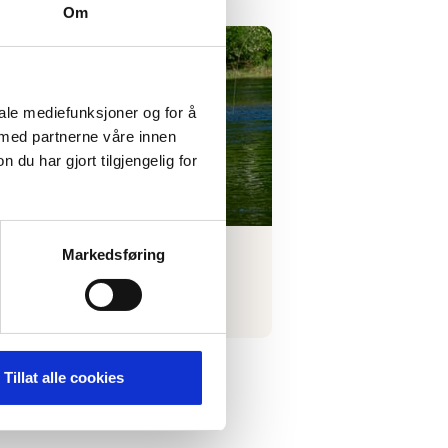
Om
nting and fishing
iale mediefunksjoner og for å
 med partnerne våre innen
u har gjort tilgjengelig for
 for hunting and fishing
Markedsføring
Tillat alle cookies