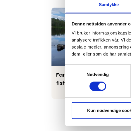
Samtykke
Family-friendly fishing - 10 recom
Denne nettsiden anvender c
Vi bruker informasjonskapsler
analysere trafikken vår. Vi 
sosiale medier, annonsering 
dem, eller som de har samlet
Samtykkevalg
Family-friendly fishing - 
Nødvendig
fishing lakes
Kun nødvendige cook