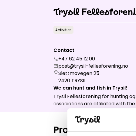
Open lift
Trysil Fellesforeni
Wea
Activities
Contact
+47 62 45 12 00
call
post@trysil-fellesforening.no
mail
location_on
Slettmovegen 25
2420
TRYSIL
We can hunt and fish in Trysil!
Trysil Fellesforening for hunting og 
associations are affiliated with t
Products