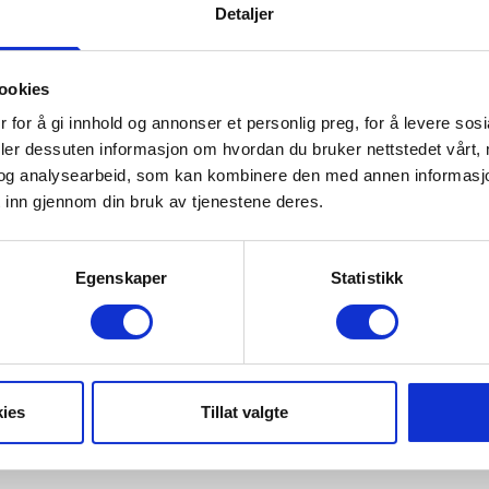
Detaljer
mended fishing lakes
Trysil Fellesforening for hu
ookies
 for å gi innhold og annonser et personlig preg, for å levere sos
deler dessuten informasjon om hvordan du bruker nettstedet vårt,
og analysearbeid, som kan kombinere den med annen informasjon d
 inn gjennom din bruk av tjenestene deres.
10 recommended
Trysil Fellesforening
Egenskaper
Statistikk
ies
Tillat valgte