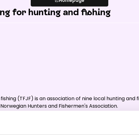
Homepage
open_in_new
s
:
0
/
41
Open slopes
:
0
/
70
ng for hunting and fishing
ther and slope data is provided by
fnugg
,
Yr, Meteorological Institute an
fishing (TFJF) is an association of nine local hunting and fi
he Norwegian Hunters and Fishermen's Association.