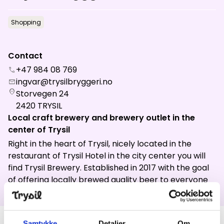
News
Shopping
Summit
:
7.0
m/s
Valley
:
4.0
m/s
Contact
15
°C
19
°C
+47 984 08 769
call
ingvar@trysilbryggeri.no
mail
Open lifts
:
0
/
41
Open slopes
:
0
/
70
location_on
Storvegen 24
2420
TRYSIL
Weather and slope data is provided by
fnugg
,
Yr, Meteorological
Local craft brewery and brewery outlet in the
Institute and NRK
center of Trysil
Right in the heart of Trysil, nicely located in the
restaurant of Trysil Hotel in the city center you will
find Trysil Brewery. Established in 2017 with the goal
of offering locally brewed quality beer to everyone
with a love for Trysil.
Samtykke
Detaljer
Om