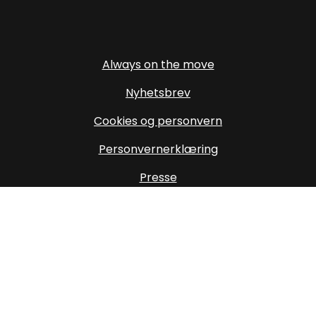
Always on the move
Nyhetsbrev
Cookies og personvern
Personvernerklæring
Presse
Om oss
Oppdater cookiesamtykke
Destinasjon Trysil SA
Storvegen 21, 2420 Trysil
info@trysil.com
mail