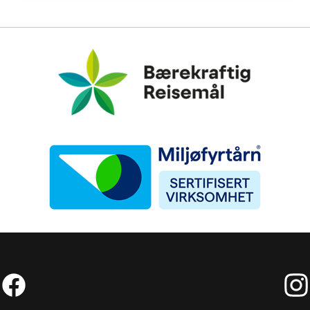
Bærekraftig Reisemål
Miljøfyrtårn
Facebook (External link)
Insta