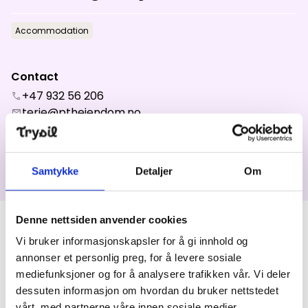
News
Accommodation
Summit
:
5.0
m/s
Valley
:
2.0
m/s
Contact
13
°C
17
°C
+47 932 56 206
call
terje@ptheiendom.no
mail
Open lifts
:
0
/
41
Open slopes
:
0
/
70
location_on
Trysil Turistsenter
2420
TRYSIL
Weather and slope data is provided by
fnugg
,
Yr, Meteorological
In the heart of Trysilfjellet
Institute and NRK
Samtykke
Detaljer
Om
Attractive apartments at Trysil Turistsenter
Denne nettsiden anvender cookies
Products
Vi bruker informasjonskapsler for å gi innhold og
annonser et personlig preg, for å levere sosiale
mediefunksjoner og for å analysere trafikken vår. Vi deler
The Lodge Trysil AS
dessuten informasjon om hvordan du bruker nettstedet
vårt, med partnerne våre innen sosiale medier,