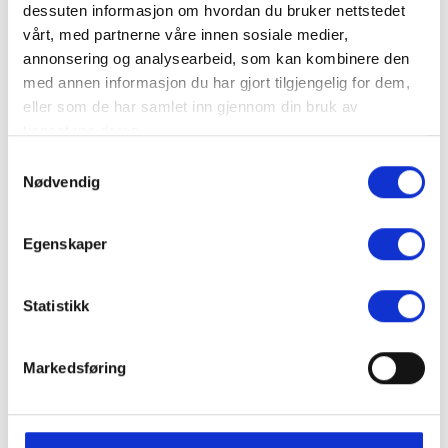
dessuten informasjon om hvordan du bruker nettstedet
Spenst Trysil
vårt, med partnerne våre innen sosiale medier,
annonsering og analysearbeid, som kan kombinere den
med annen informasjon du har gjort tilgjengelig for dem,
eller som de har samlet inn gjennom din bruk av
tjenestene deres.
Samtykkevalg
Nødvendig
Spenst Trysil
Egenskaper
Statistikk
Markedsføring