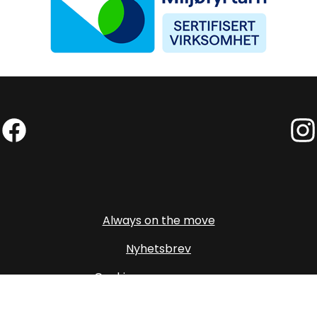
Facebook (External link)
Insta
Always on the move
Nyhetsbrev
Cookies og personvern
Personvernerklæring