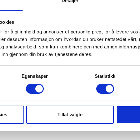
Detaljer
ookies
ng off the Cycling Season
 for å gi innhold og annonser et personlig preg, for å levere sos
deler dessuten informasjon om hvordan du bruker nettstedet vårt,
ekend packed with speed, community and festival vibes, c
og analysearbeid, som kan kombinere den med annen informasjon d
rienced riders alike can take part in skills courses, com
 inn gjennom din bruk av tjenestene deres.
ds.
untains, test gear from leading suppliers, or sign up for
Egenskaper
Statistikk
ss to the festival area, lift assisted mountain biking and
ies
Tillat valgte