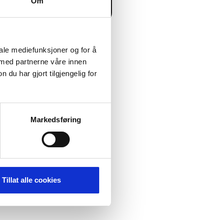
Om
iale mediefunksjoner og for å
 med partnerne våre innen
elebrating the start of the
u har gjort tilgjengelig for
petitions, workshops and
 the Jump Camp or Senderella
Markedsføring
 many of the activities.
Tillat alle cookies