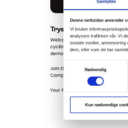
Samtykke
Denne nettsiden anvender c
Trysil Bike Fest – Kicki
Vi bruker informasjonskapsler
analysere trafikken vår. Vi 
Welcome to Trysil Bike Fest – a we
sosiale medier, annonsering 
cycling season! Beginners and expe
dem, eller som de har samlet
demos from well-known bike bran
Samtykkevalg
Join the Sunset Sessions in the mo
Nødvendig
Camp.
Your Pre-Season Pass gives you acce
Kun nødvendige cook