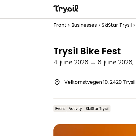
Activities
Front
Businesses
SkiStar Trysil
chevron_right
chevron_right
chevron_rig
Accommodation
Trysil Bike Fest
Shopping
4. june 2026
→
6. june 2026
,
Restaurants
Service
Velkomstvegen 10, 2420 Trysil
Calendar
Event
Activity
SkiStar Trysil