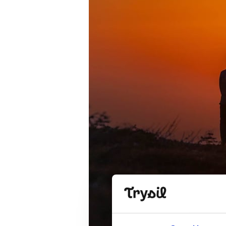
Open lift
Wea