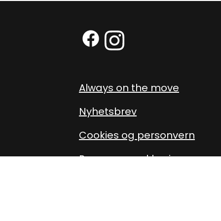
Facebook (External link)
Instagram (External link
Always on the move
Nyhetsbrev
Cookies og personvern
Personvernerklæring
Presse
Om oss