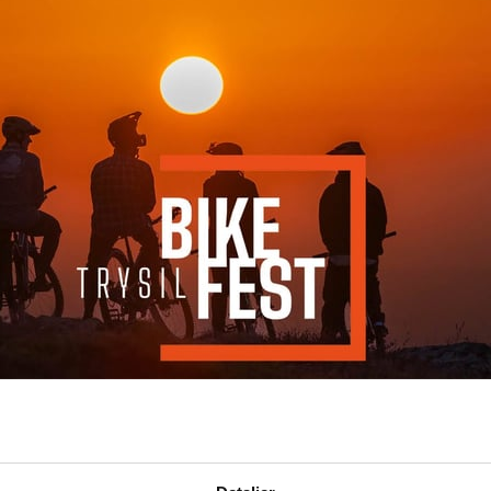
s
:
0
/
41
Open slopes
:
0
/
70
ther and slope data is provided by
fnugg
,
Yr, Meteorological Institute an