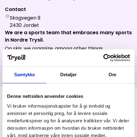
News
Contact
location_on
Skogvegen 9
2430
Jordet
Summit
:
2.0
m/s
Valley
:
1.0
m/s
We are a sports team that embraces many sports
13
°C
14
°C
in Nordre Trysil.
On skis, we organize, among other things,
Open lifts
:
0
/
41
Open slopes
:
0
/
70
Røsjørennet, Pilgrimsferden and Nordrerennet. We
are the sports team in Trysil that invests most in
Weather and slope data is provided by
fnugg
,
Yr, Meteorological
women's football, but we also have men's teams and
Institute and NRK
Samtykke
Detaljer
Om
teams in the junior department.
Denne nettsiden anvender cookies
Products
Vi bruker informasjonskapsler for å gi innhold og
annonser et personlig preg, for å levere sosiale
mediefunksjoner og for å analysere trafikken vår. Vi deler
Nordre Trysil Idrettslag
dessuten informasjon om hvordan du bruker nettstedet
vårt, med partnerne våre innen sosiale medier,