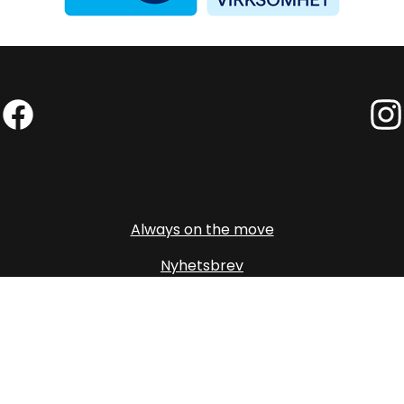
Facebook (External link)
Insta
Always on the move
Nyhetsbrev
Cookies og personvern
Personvernerklæring
Presse