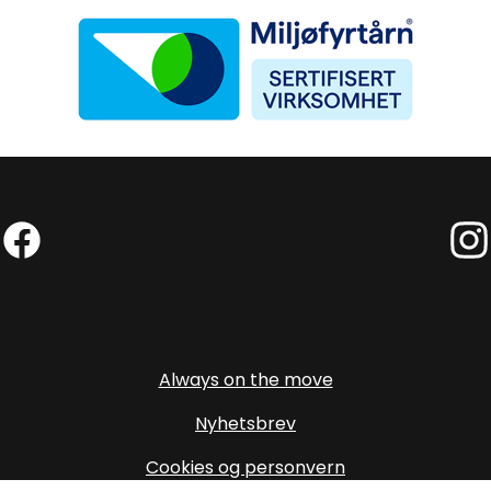
Miljøfyrtårn
Facebook (External link)
Insta
Always on the move
Nyhetsbrev
Cookies og personvern