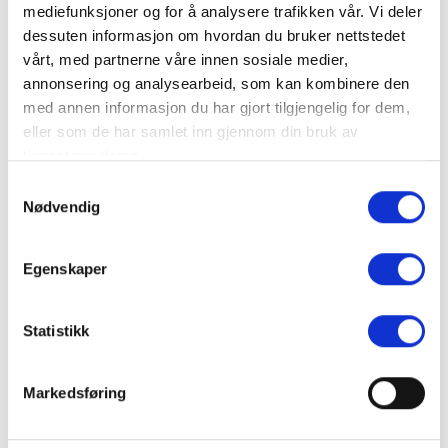
Products
mediefunksjoner og for å analysere trafikken vår. Vi deler
dessuten informasjon om hvordan du bruker nettstedet
vårt, med partnerne våre innen sosiale medier,
Maxbo Trysil
annonsering og analysearbeid, som kan kombinere den
med annen informasjon du har gjort tilgjengelig for dem,
eller som de har samlet inn gjennom din bruk av
tjenestene deres.
Samtykkevalg
Nødvendig
Maxbo Trysil
Egenskaper
Statistikk
Markedsføring